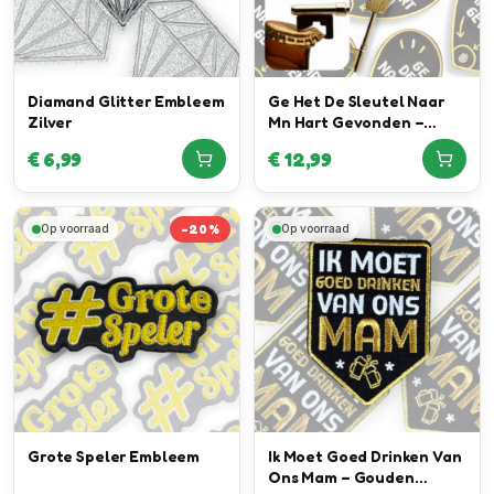
Diamand Glitter Embleem
Ge Het De Sleutel Naar
Zilver
Mn Hart Gevonden –
Sleutel Bieropener
€
6,99
€
12,99
Embleem
-
20
%
Op voorraad
Op voorraad
Grote Speler Embleem
Ik Moet Goed Drinken Van
Ons Mam – Gouden