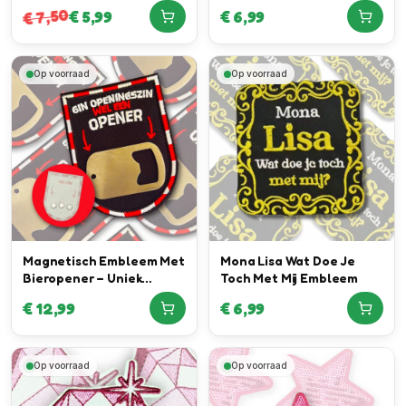
Embleem
7,50
€
5,99
€
6,99
€
Op voorraad
Op voorraad
Magnetisch Embleem Met
Mona Lisa Wat Doe Je
Bieropener – Uniek
Toch Met Mij Embleem
Embleem
€
12,99
€
6,99
Op voorraad
Op voorraad