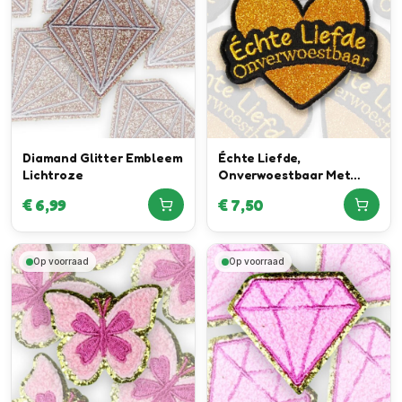
Diamand Glitter Embleem
Échte Liefde,
Lichtroze
Onverwoestbaar Met
Écht Glitter Special
€
6,99
€
7,50
Embleem
Op voorraad
Op voorraad