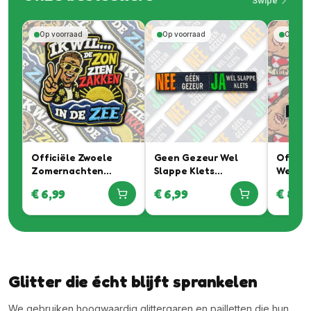
Swipe
Op voorraad
Op voorraad
Op voo
Officiële Zwoele
Geen Gezeur Wel
Officië
Zomernachten
Slappe Klets
Werkeli
Embleem In
Embleem
Braban
€
6,99
€
6,99
€
8,99
Samenwerking Met
samenw
Rutger Van
Daan W
Barneveld
Automo
Glitter die écht blijft sprankelen
We gebruiken hoogwaardig glittergaren en pailletten die hun