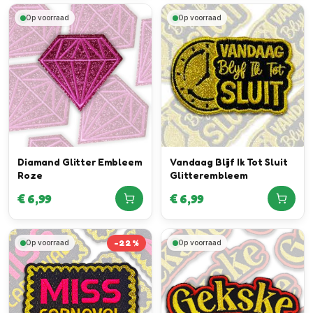
Op voorraad
Op voorraad
Diamand Glitter Embleem
Vandaag Blijf Ik Tot Sluit
Roze
Glitterembleem
€
6,99
€
6,99
-
22
%
Op voorraad
Op voorraad