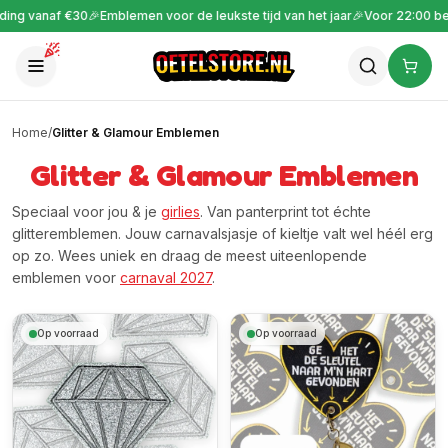
0
🎉
Emblemen voor de leukste tijd van het jaar
🎉
Voor 22:00 besteld is vand
Home
/
Glitter & Glamour Emblemen
Glitter & Glamour Emblemen
Speciaal voor jou & je
girlies
. Van panterprint tot échte
glitteremblemen. Jouw carnavalsjasje of kieltje valt wel héél erg
op zo. Wees uniek en draag de meest uiteenlopende
emblemen voor
carnaval 2027
.
Op voorraad
Op voorraad