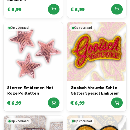
€
6,99
€
6,99
Op voorraad
Op voorraad
Sterren Emblemen Met
Gooisch Vrouwke Echte
Roze Pailletten
Glitter Special Embleem
€
6,99
€
6,99
Op voorraad
Op voorraad