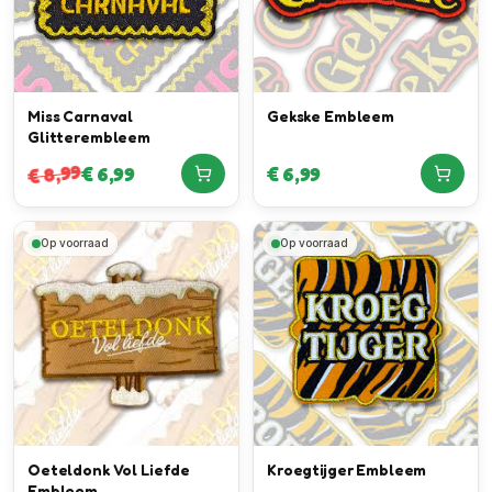
Miss Carnaval
Gekske Embleem
Glitterembleem
8,99
€
6,99
€
6,99
€
Op voorraad
Op voorraad
Oeteldonk Vol Liefde
Kroegtijger Embleem
Embleem