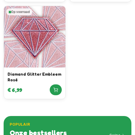
Op voorraad
Diamand Glitter Embleem
Rosé
€
6,99
POPULAIR
Onze bestsellers