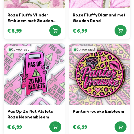
Roze Fluffy Vlinder
Roze Fluffy Diamand met
Embleem met Gouden
Gouden Rand
Rand
€
5,99
€
6,99
Op voorraad
Op voorraad
Pas Op Zo Nat Als Iets
Pantervrouwke Embleem
Roze Neonembleem
€
6,99
€
6,99