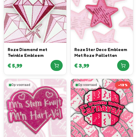
Roze Diamand met
Roze Ster Deco Embleem
Twinkle Embleem
Met Roze Pailletten
€
5,99
€
3,99
-
13
%
Op voorraad
Op voorraad