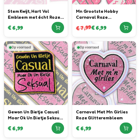
Stem Kwijt, Hart Vol
Mn Grootste Hobby
Embleem met écht Roze
Carnaval Roze
Glitter Special
Neonembleem
7,99
€
6,99
€
6,99
€
Op voorraad
Op voorraad
Gewon Un Bietje Casual
Carnaval Met Mn Girlies
Moar Ok Un Bietje Seksual
Roze Glitterembleem
Embleem
€
6,99
€
6,99