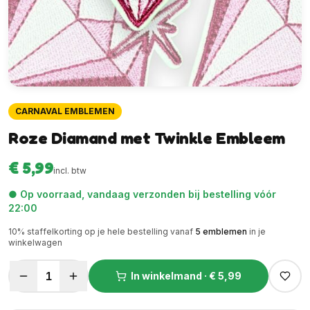
CARNAVAL EMBLEMEN
Roze Diamand met Twinkle Embleem
€ 5,99
incl. btw
● Op voorraad, vandaag verzonden bij bestelling vóór
22:00
10
% staffelkorting op je hele bestelling vanaf
5
emblemen
in je
winkelwagen
1
In winkelmand ·
€ 5,99