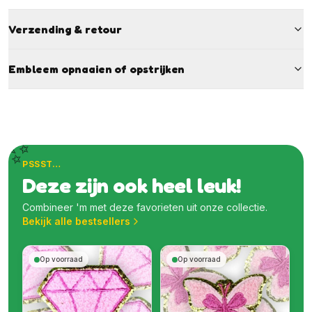
Verzending & retour
Embleem opnaaien of opstrijken
✨
PSSST…
Deze zijn ook heel leuk!
Combineer 'm met deze favorieten uit onze collectie.
Bekijk alle bestsellers
Op voorraad
Op voorraad