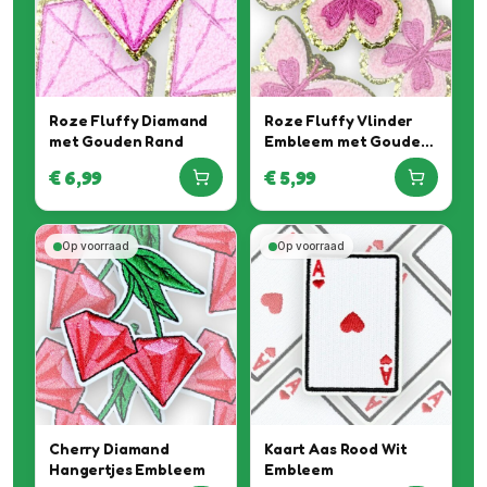
Roze Fluffy Diamand
Roze Fluffy Vlinder
met Gouden Rand
Embleem met Gouden
Rand
€
6,99
€
5,99
Op voorraad
Op voorraad
Cherry Diamand
Kaart Aas Rood Wit
Hangertjes Embleem
Embleem