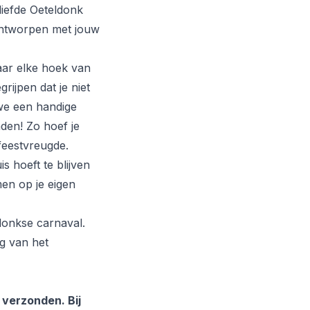
liefde
Oeteldonk
ontworpen met jouw
aar elke hoek van
rijpen dat je niet
we een handige
nden! Zo hoef je
feestvreugde.
s hoeft te blijven
en op je eigen
ldonkse carnaval.
ng van het
 verzonden. Bij