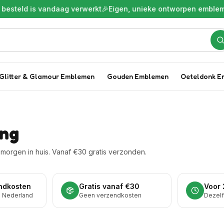
esteld is vandaag verwerkt
🎉
Eigen, unieke ontworpen embleme
Glitter & Glamour Emblemen
Gouden Emblemen
Oeteldonk E
ing
morgen in huis. Vanaf €30 gratis verzonden.
ndkosten
Gratis vanaf €30
Voor 
l Nederland
Geen verzendkosten
Dezel