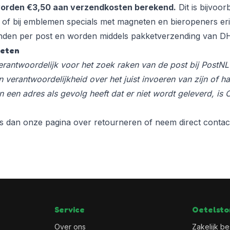
orden €3,50 aan verzendkosten berekend.
Dit is bijvoor
of bij
emblemen specials
met magneten en bieropeners er
nden per post en worden middels pakketverzending van DH
weten
 verantwoordelijk voor het zoek raken van de post bij PostN
n verantwoordelijkheid over het juist invoeren van zijn of ha
n een adres als gevolg heeft dat er niet wordt geleverd, is O
es dan onze pagina over
retourneren
of neem direct
contac
Service
Oetelsto
Over ons
Zakelijk be