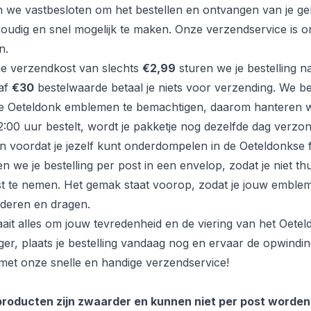
ijn we vastbesloten om het bestellen en ontvangen van je ge
udig en snel mogelijk te maken. Onze verzendservice is 
n.
ge verzendkost van slechts
€2,99
sturen we je bestelling n
naf
€30
bestelwaarde betaal je niets voor verzending. We beg
e Oeteldonk emblemen te bemachtigen, daarom hanteren 
22:00 uur bestelt, wordt je pakketje nog dezelfde dag verzo
en voordat je jezelf kunt onderdompelen in de Oeteldonkse 
we je bestelling per post in een envelop, zodat je niet thui
t te nemen. Het gemak staat voorop, zodat je jouw emblem
deren en dragen.
raait alles om jouw tevredenheid en de viering van het Oete
ger, plaats je bestelling vandaag nog en ervaar de opwindi
met onze snelle en handige verzendservice!
producten zijn zwaarder en kunnen niet per post worden