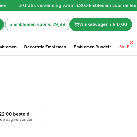
n
🎉
Gratis verzending vanaf €30
🎉
Emblemen voor de leukste
5 emblemen voor € 29,99
Winkelwagen /
€ 0,00
mblemen
Decoratie Emblemen
Emblemen Bundels
SALE
22:00 besteld
fde dag verzonden