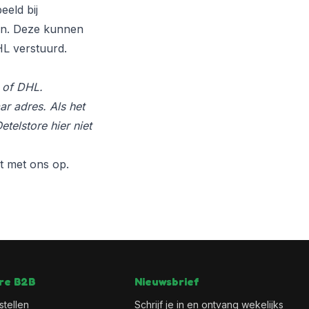
beeld bij
in. Deze kunnen
L verstuurd.
L of DHL.
ar adres. Als het
etelstore hier niet
t
met ons op.
re B2B
Nieuwsbrief
stellen
Schrijf je in en ontvang wekelijks