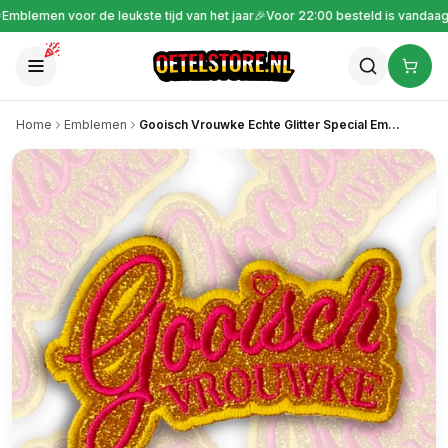
🎉
Gratis verzending vanaf €30
🎉
Emblemen voor de leukste tijd van het jaar

Home
Emblemen
Gooisch Vrouwke Echte Glitter Special Embleem