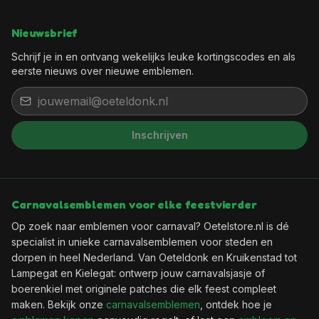
Nieuwsbrief
Schrijf je in en ontvang wekelijks leuke kortingscodes en als
eerste nieuws over nieuwe emblemen.
Inschrijven
Het feest kan beginnen, want jij
bent binnen!
Wil je elke week een leuke kortingscode in je
Carnavalsemblemen voor elke feestvierder
mailbox?
Op zoek naar emblemen voor carnaval? Oetelstore.nl is dé
specialist in unieke carnavalsemblemen voor steden en
dorpen in heel Nederland. Van Oeteldonk en Kruikenstad tot
🎟️
Wekelijks een verse kortingscode
Lampegat en Kielegat: ontwerp jouw carnavalsjasje of
✨
Als eerste de nieuwste emblemen
boerenkiel met originele patches die elk feest compleet
📬
Geen spam, uitschrijven kan altijd
maken. Bekijk onze
carnavalsemblemen
, ontdek hoe je