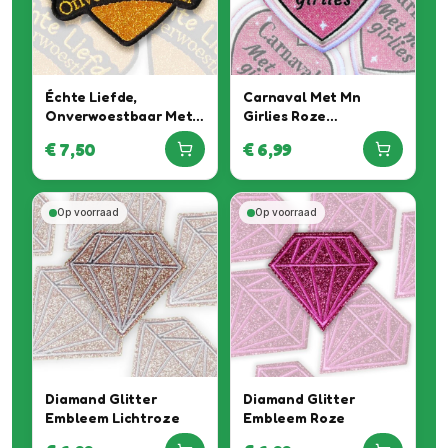
Échte Liefde,
Carnaval Met Mn
Onverwoestbaar Met
Girlies Roze
Écht Glitter Special
Glitterembleem
€
7,50
€
6,99
Embleem
Op voorraad
Op voorraad
Diamand Glitter
Diamand Glitter
Embleem Lichtroze
Embleem Roze