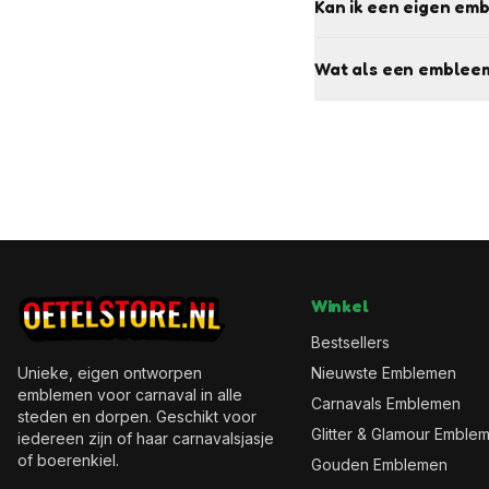
Kan ik een eigen em
Wat als een embleem
Winkel
Bestsellers
Unieke, eigen ontworpen
Nieuwste Emblemen
emblemen voor carnaval in alle
Carnavals Emblemen
steden en dorpen. Geschikt voor
Glitter & Glamour Emble
iedereen zijn of haar carnavalsjasje
of boerenkiel.
Gouden Emblemen