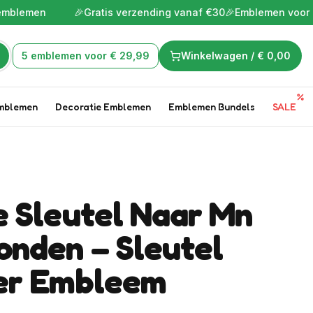
n
🎉
Gratis verzending vanaf €30
🎉
Emblemen voor de leukste
5 emblemen voor € 29,99
Winkelwagen /
€ 0,00
mblemen
Decoratie Emblemen
Emblemen Bundels
SALE
e Sleutel Naar Mn
onden – Sleutel
er Embleem