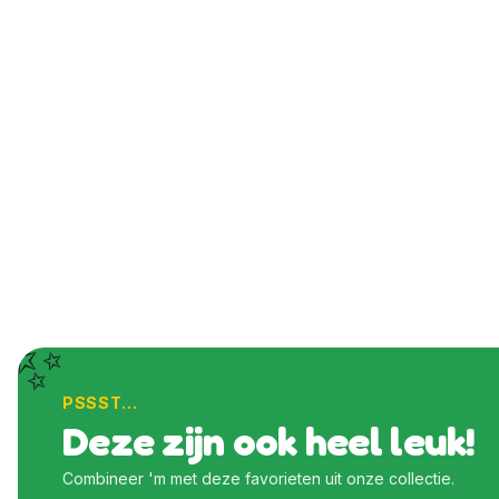
✨
PSSST…
Deze zijn ook heel leuk!
Combineer 'm met deze favorieten uit onze collectie.