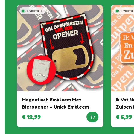
Op voorraad
Op voorra
Magnetisch Embleem Met
Ik Vat N
Bieropener – Uniek Embleem
Zuipen
€
12,99
€
6,99