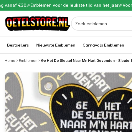
 €30
🎉
Emblemen voor de leukste tijd van het jaar
🎉
Voor 22:00 b
Bestsellers
Nieuwste Emblemen
Carnavals Emblemen
Home
Emblemen
Ge Het De Sleutel Naar Mn Hart Gevonden – Sleute