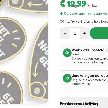
€ 12,99
incl. btw
● Op voorraad, vandaag ver
10
% staffelkorting op je hele best
1
Voor 22:00 besteld =
huis
Op werkdagen verstuurd, 
carnavalsstad of -dorp.
Unieke eigen collect
Originele emblemen die 
anders vindt.
Productomschrijving