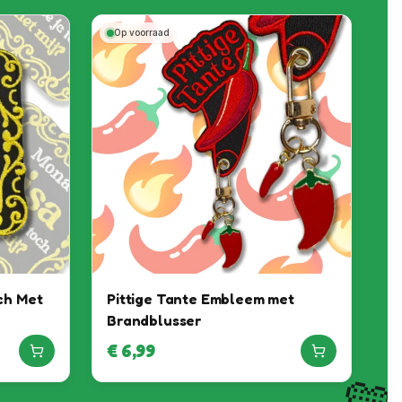
Op voorraad
ch Met
Pittige Tante Embleem met
Brandblusser
€
6,99