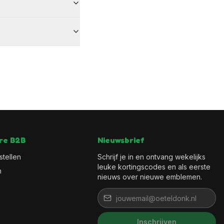
re B2B
Nieuwsbrief
stellen
Schrijf je in en ontvang wekelijks
leuke kortingscodes en als eerste
n
nieuws over nieuwe emblemen.
Inschrijven