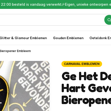
esteld is vandaag verwerkt
🎉
Eigen, unieke ontworpen embleme
Glitter & Glamour Emblemen
Gouden Emblemen
Oeteldonk E
l Bieropener Embleem
CARNAVAL EMBLEMEN
Ge Het D
Hart Gev
Bieropen