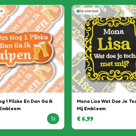
ad
Op voorraad
og 1 Pilske En Dan Ga Ik
Mona Lisa Wat Doe Je To
 Embleem
Mij Embleem
€
6,99
Het feest kan beginnen, want