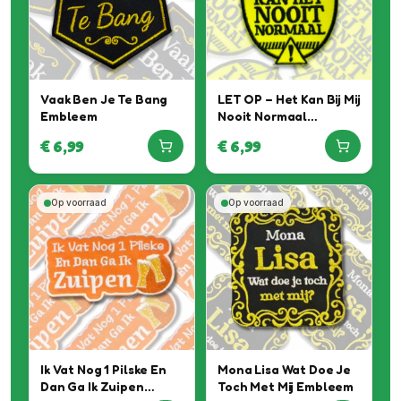
Vaak Ben Je Te Bang
LET OP – Het Kan Bij Mij
Embleem
Nooit Normaal
Embleem
€
6,99
€
6,99
Op voorraad
Op voorraad
Ik Vat Nog 1 Pilske En
Mona Lisa Wat Doe Je
Dan Ga Ik Zuipen
Toch Met Mij Embleem