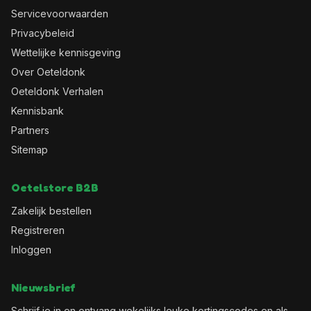
Servicevoorwaarden
Privacybeleid
Wettelijke kennisgeving
Over Oeteldonk
Oeteldonk Verhalen
Kennisbank
Partners
Sitemap
Oetelstore B2B
Zakelijk bestellen
Registreren
Inloggen
Nieuwsbrief
Schrijf je in en ontvang wekelijks leuke kortingscodes en als