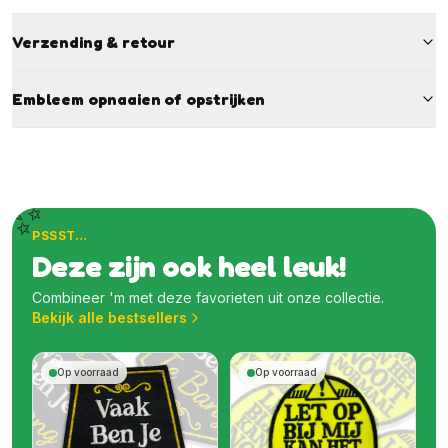
Verzending & retour
Embleem opnaaien of opstrijken
✨
PSSST…
Deze zijn ook heel leuk!
Combineer 'm met deze favorieten uit onze collectie.
Bekijk alle bestsellers
Op voorraad
Op voorraad