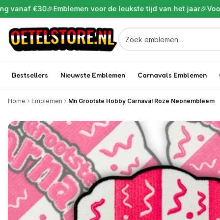
f €30
🎉
Emblemen voor de leukste tijd van het jaar
🎉
Voor 22:00 
Bestsellers
Nieuwste Emblemen
Carnavals Emblemen
Home
Emblemen
Mn Grootste Hobby Carnaval Roze Neonembleem