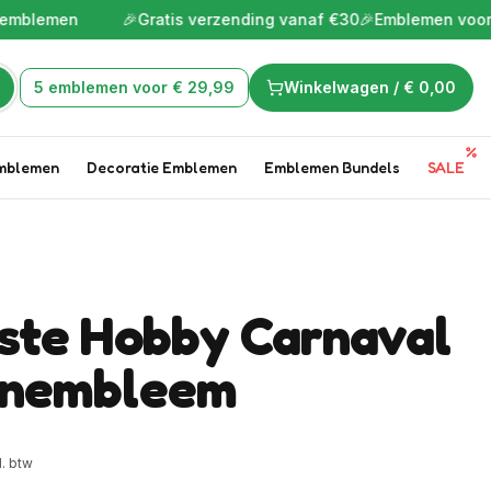
en
🎉
Gratis verzending vanaf €30
🎉
Emblemen voor de leukst
5 emblemen voor € 29,99
Winkelwagen /
€ 0,00
mblemen
Decoratie Emblemen
Emblemen Bundels
SALE
ste Hobby Carnaval
onembleem
l. btw