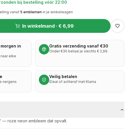
zonden bij bestelling vóór 22:00
elling vanaf
5
emblemen
in je winkelwagen
In winkelmand ·
€ 6,99
 morgen in
Gratis verzending vanaf €30
Onder €30 betaal je slechts € 2,99.
naar elke
ie
Veilig betalen
je nergens
iDeal of achteraf met Klarna
" — roze neon embleem dat opvalt.