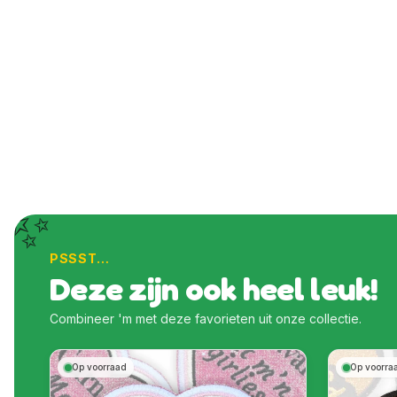
✨
PSSST…
Deze zijn ook heel leuk!
Combineer 'm met deze favorieten uit onze collectie.
Op voorraad
Op voorra