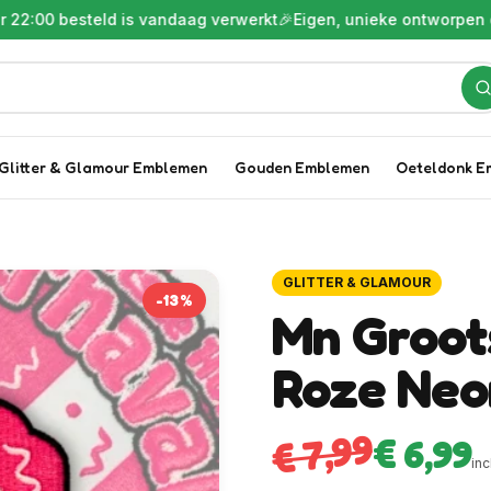
besteld is vandaag verwerkt
🎉
Eigen, unieke ontworpen emblem
Glitter & Glamour Emblemen
Gouden Emblemen
Oeteldonk E
GLITTER & GLAMOUR
-
13
%
Mn Groot
Roze Ne
€ 7,99
€ 6,99
inc