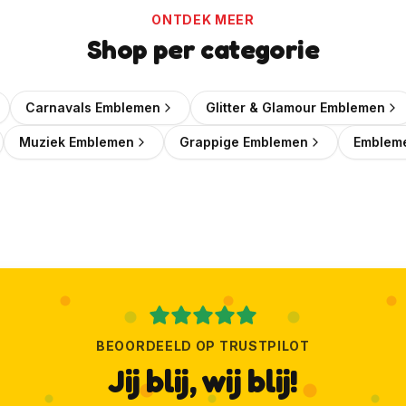
ONTDEK MEER
Wil je elke week een leuke kortingscode in je mailbox?
Shop per categorie
🎟️
Wekelijks een verse kortingscode
Carnavals Emblemen
Glitter & Glamour Emblemen
✨
Als eerste de nieuwste emblemen
📬
Geen spam, uitschrijven kan altijd
Muziek Emblemen
Grappige Emblemen
Embleme
Ja, geef mij die korting!
Ik wil liever geen korting
BEOORDEELD OP TRUSTPILOT
Jij blij, wij blij!