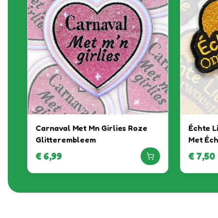
Carnaval Met Mn Girlies Roze
Échte L
Glitterembleem
Met Éch
Emblee
€
6,99
€
7,50