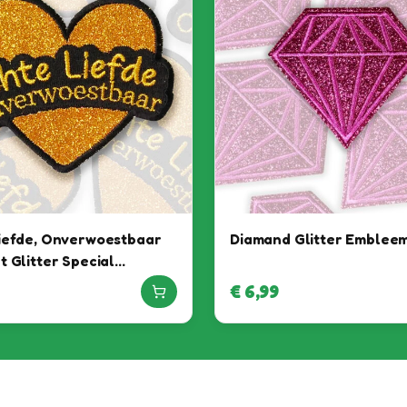
iefde, Onverwoestbaar
Diamand Glitter Emblee
t Glitter Special
m
€
6,99
Het feest kan beginnen, want
jij bent binnen!