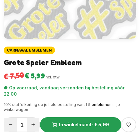
CARNAVAL EMBLEMEN
Grote Speler Embleem
€ 7,50
€ 5,99
incl. btw
● Op voorraad, vandaag verzonden bij bestelling vóór
22:00
10
% staffelkorting op je hele bestelling vanaf
5
emblemen
in je
winkelwagen
1
In winkelmand ·
€ 5,99