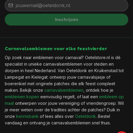
Inschrijven
Het feest kan beginnen, want jij
bent binnen!
Wil je elke week een leuke kortingscode in je
Carnavalsemblemen voor elke feestvierder
mailbox?
Op zoek naar emblemen voor carnaval? Oetelstore.nl is dé
specialist in unieke carnavalsemblemen voor steden en
dorpen in heel Nederland. Van Oeteldonk en Kruikenstad tot
🎟️
Wekelijks een verse kortingscode
Lampegat en Kielegat: ontwerp jouw carnavalsjasje of
✨
Als eerste de nieuwste emblemen
boerenkiel met originele patches die elk feest compleet
📬
Geen spam, uitschrijven kan altijd
maken. Bekijk onze
carnavalsemblemen
, ontdek hoe je
emblemen kopen
eenvoudig regelt, of laat een
embleem op
maat
ontwerpen voor jouw vereniging of vriendengroep. Wil
je meer weten over de tradities achter de patches? Duik in
onze
kennisbank
of lees alles over
Oeteldonk
. Bestel
Ja, geef mij die korting!
vandaag en ontvang je carnavalsemblemen snel thuis.