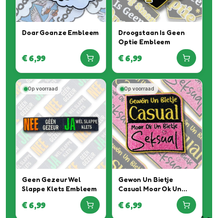
Doar Goanze Embleem
Droogstaan Is Geen
Optie Embleem
€
6,99
€
6,99
Op voorraad
Op voorraad
Geen Gezeur Wel
Gewon Un Bietje
Slappe Klets Embleem
Casual Moar Ok Un
Bietje Seksual
€
6,99
€
6,99
Embleem