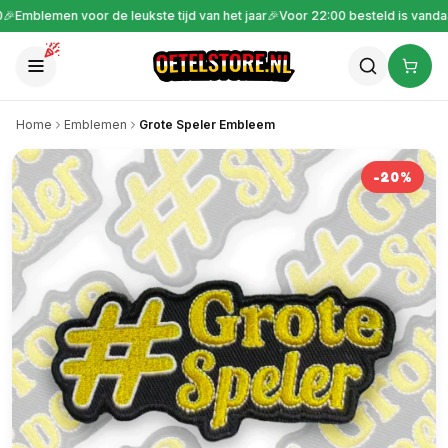
🎉
Gratis verzending vanaf €30
🎉
Emblemen voor de leukste tijd van het ja
Home
Emblemen
Grote Speler Embleem
-
20
%