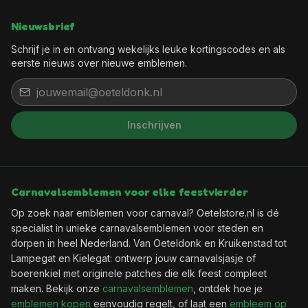
Nieuwsbrief
Schrijf je in en ontvang wekelijks leuke kortingscodes en als
eerste nieuws over nieuwe emblemen.
Inschrijven
Het feest kan beginnen, want jij
bent binnen!
Wil je elke week een leuke kortingscode in je
Carnavalsemblemen voor elke feestvierder
mailbox?
Op zoek naar emblemen voor carnaval? Oetelstore.nl is dé
specialist in unieke carnavalsemblemen voor steden en
dorpen in heel Nederland. Van Oeteldonk en Kruikenstad tot
🎟️
Wekelijks een verse kortingscode
Lampegat en Kielegat: ontwerp jouw carnavalsjasje of
✨
Als eerste de nieuwste emblemen
boerenkiel met originele patches die elk feest compleet
📬
Geen spam, uitschrijven kan altijd
maken. Bekijk onze
carnavalsemblemen
, ontdek hoe je
emblemen kopen
eenvoudig regelt, of laat een
embleem op