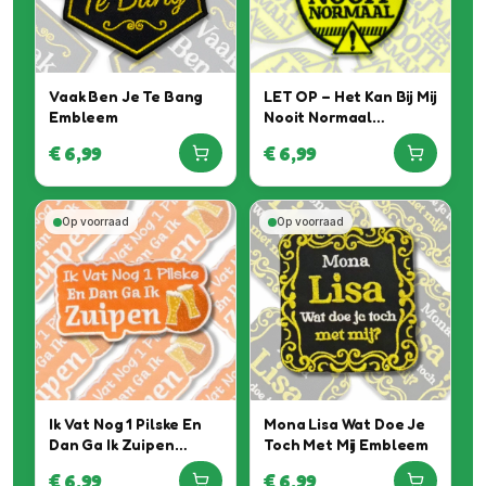
Vaak Ben Je Te Bang
LET OP – Het Kan Bij Mij
Embleem
Nooit Normaal
Embleem
€
6,99
€
6,99
Op voorraad
Op voorraad
Ik Vat Nog 1 Pilske En
Mona Lisa Wat Doe Je
Dan Ga Ik Zuipen
Toch Met Mij Embleem
Embleem
€
6,99
€
6,99