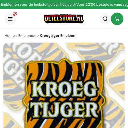

Gratis verzending vanaf €30
🎉
Emblemen voor de leukste tijd van het jaar

Home
Emblemen
Kroegtijger Embleem