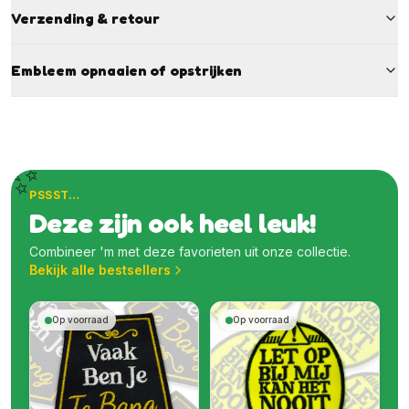
Verzending & retour
Embleem opnaaien of opstrijken
✨
PSSST…
Deze zijn ook heel leuk!
Combineer 'm met deze favorieten uit onze collectie.
Bekijk alle bestsellers
Op voorraad
Op voorraad