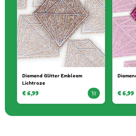
Diamand Glitter Embleem
Diamand
Lichtroze
€
6,99
€
6,99