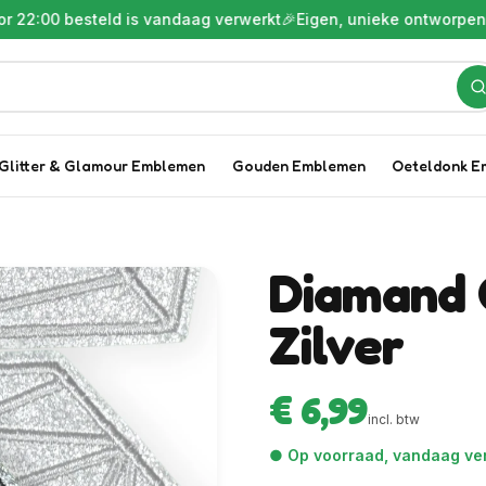
 besteld is vandaag verwerkt
🎉
Eigen, unieke ontworpen embl
Glitter & Glamour Emblemen
Gouden Emblemen
Oeteldonk E
Diamand 
Zilver
€ 6,99
incl. btw
● Op voorraad, vandaag ver