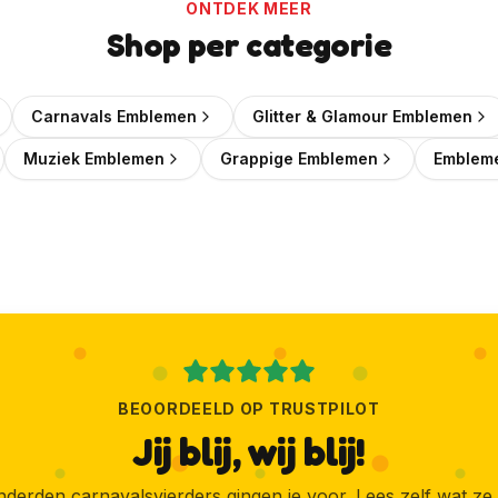
ONTDEK MEER
Wil je elke week een leuke kortingscode in je mailbox?
Shop per categorie
🎟️
Wekelijks een verse kortingscode
Carnavals Emblemen
Glitter & Glamour Emblemen
✨
Als eerste de nieuwste emblemen
📬
Muziek Emblemen
Grappige Emblemen
Embleme
Geen spam, uitschrijven kan altijd
Ja, geef mij die korting!
Ik wil liever geen korting
BEOORDEELD OP TRUSTPILOT
Jij blij, wij blij!
derden carnavalsvierders gingen je voor. Lees zelf wat ze