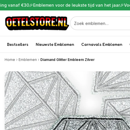
naf €30
🎉
Emblemen voor de leukste tijd van het jaar
🎉
Voor 22:00
Bestsellers
Nieuwste Emblemen
Carnavals Emblemen
Home
Emblemen
Diamand Glitter Embleem Zilver