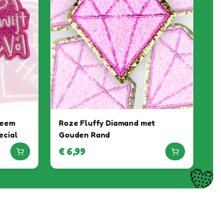
leem
Roze Fluffy Diamand met
ecial
Gouden Rand
€
6,99
💛