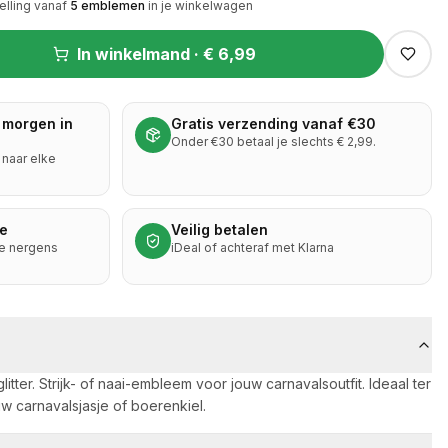
elling vanaf
5
emblemen
in je winkelwagen
In winkelmand ·
€ 6,99
 morgen in
Gratis verzending vanaf €30
Onder €30 betaal je slechts € 2,99.
naar elke
ie
Veilig betalen
je nergens
iDeal of achteraf met Klarna
tter. Strijk- of naai-embleem voor jouw carnavalsoutfit. Ideaal ter
w carnavalsjasje of boerenkiel.