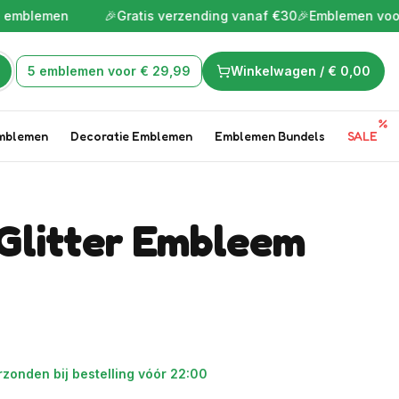
emen
🎉
Gratis verzending vanaf €30
🎉
Emblemen voor de leuk
5 emblemen voor € 29,99
Winkelwagen /
€ 0,00
mblemen
Decoratie Emblemen
Emblemen Bundels
SALE
Glitter Embleem
zonden bij bestelling vóór 22:00