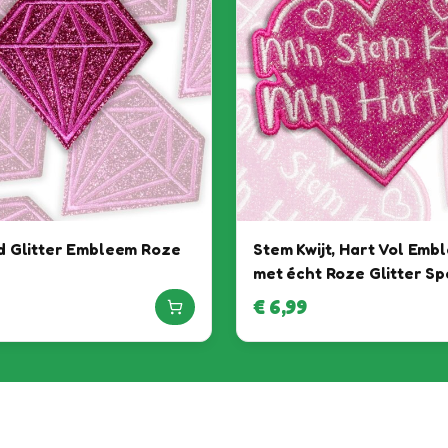
 Glitter Embleem Roze
Stem Kwijt, Hart Vol Emb
met écht Roze Glitter Sp
€
6,99
Het feest kan beginnen, want
jij bent binnen!