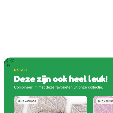
✨
PSSST…
Deze zijn ook heel leuk!
Combineer 'm met deze favorieten uit onze collectie.
Op voorraad
Op voorra