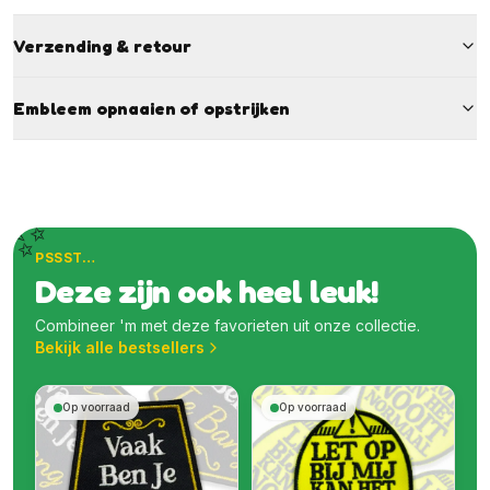
Verzending & retour
Embleem opnaaien of opstrijken
✨
PSSST…
Deze zijn ook heel leuk!
Combineer 'm met deze favorieten uit onze collectie.
Bekijk alle bestsellers
Op voorraad
Op voorraad