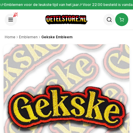
🎉
Gratis verzending vanaf €30
🎉
Emblemen voor de leukste tijd van het jaa
Home
Emblemen
Gekske Embleem