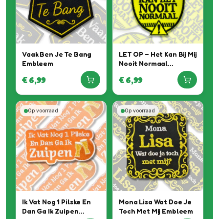
Vaak Ben Je Te Bang
LET OP – Het Kan Bij Mij
Embleem
Nooit Normaal
Embleem
€
6,99
€
6,99
Op voorraad
Op voorraad
Ik Vat Nog 1 Pilske En
Mona Lisa Wat Doe Je
Dan Ga Ik Zuipen
Toch Met Mij Embleem