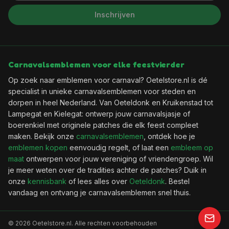
Inschrijven
Carnavalsemblemen voor elke feestvierder
Op zoek naar emblemen voor carnaval? Oetelstore.nl is dé
specialist in unieke carnavalsemblemen voor steden en
dorpen in heel Nederland. Van Oeteldonk en Kruikenstad tot
Lampegat en Kielegat: ontwerp jouw carnavalsjasje of
boerenkiel met originele patches die elk feest compleet
maken. Bekijk onze
carnavalsemblemen
, ontdek hoe je
emblemen kopen
eenvoudig regelt, of laat een
embleem op
maat
ontwerpen voor jouw vereniging of vriendengroep. Wil
je meer weten over de tradities achter de patches? Duik in
onze
kennisbank
of lees alles over
Oeteldonk
. Bestel
vandaag en ontvang je carnavalsemblemen snel thuis.
©
2026
Oetelstore.nl. Alle rechten voorbehouden