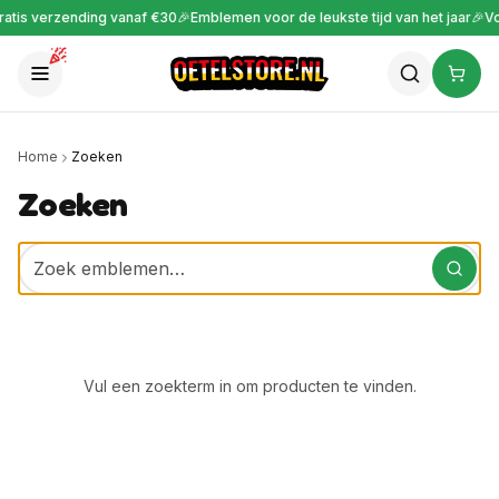
atis verzending vanaf €30
🎉
Emblemen voor de leukste tijd van het jaar
🎉
Voo
Home
Zoeken
Zoeken
Vul een zoekterm in om producten te vinden.