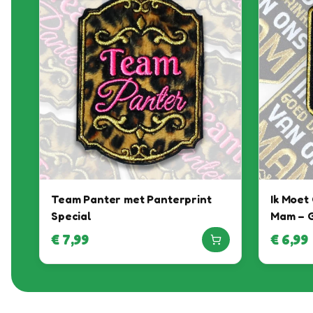
Team Panter met Panterprint
Ik Moet
Special
Mam – 
€
7,99
€
6,99