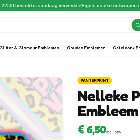
steld is vandaag verwerkt
🎉
Eigen, unieke ontworpen embleme
Glitter & Glamour Emblemen
Gouden Emblemen
Oeteldonk E
PANTERPRINT
Nelleke 
Embleem
€ 6,50
incl. btw