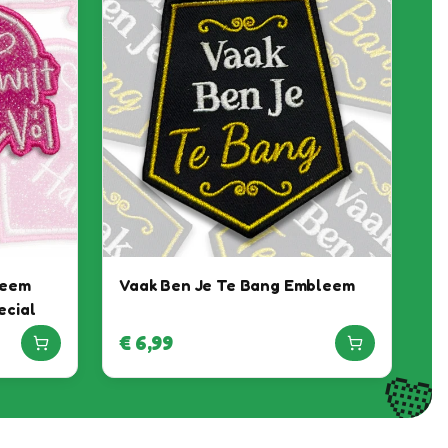
leem
Vaak Ben Je Te Bang Embleem
ecial
€
6,99
💛