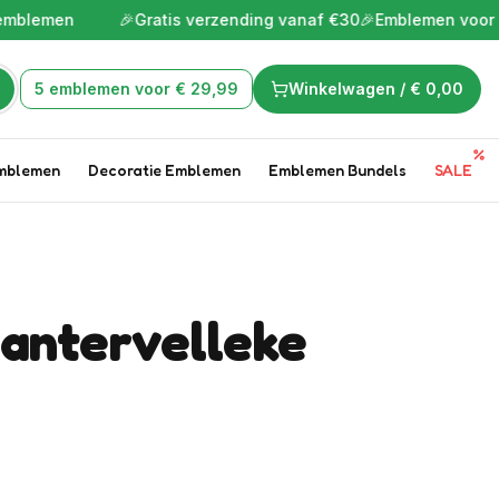
n
🎉
Gratis verzending vanaf €30
🎉
Emblemen voor de leukste
5 emblemen voor € 29,99
Winkelwagen /
€ 0,00
mblemen
Decoratie Emblemen
Emblemen Bundels
SALE
Pantervelleke