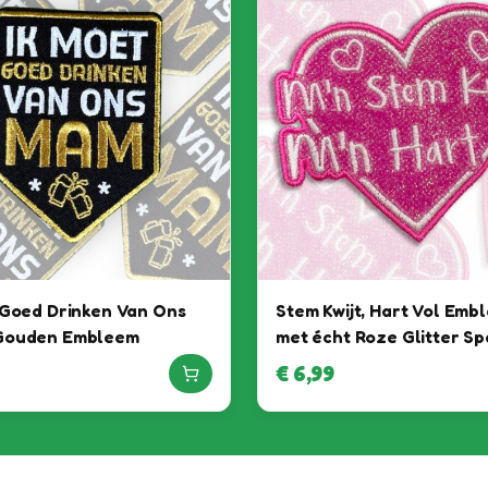
 Goed Drinken Van Ons
Stem Kwijt, Hart Vol Emb
Gouden Embleem
met écht Roze Glitter Sp
€
6,99
Het feest kan beginnen, want