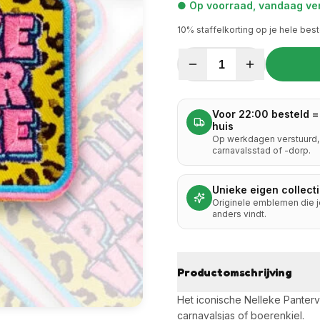
● Op voorraad, vandaag ver
10
% staffelkorting op je hele best
1
Voor 22:00 besteld =
huis
Op werkdagen verstuurd, 
carnavalsstad of -dorp.
Unieke eigen collect
Originele emblemen die 
anders vindt.
Productomschrijving
Het iconische Nelleke Panter
carnavalsjas of boerenkiel.