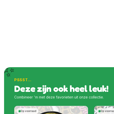
✨
PSSST…
Deze zijn ook heel leuk!
Combineer 'm met deze favorieten uit onze collectie.
Op voorraad
Op voorra