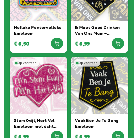
Nelleke Pantervelleke
Ik Moet Goed Drinken
Embleem
Van Ons Mam –
Gouden Embleem
€
6,50
€
6,99
Op voorraad
Op voorraad
Stem Kwijt, Hart Vol
Vaak Ben Je Te Bang
Embleem met écht
Embleem
Roze Glitter Special
€
6,99
€
6,99