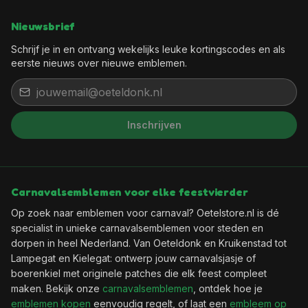
Nieuwsbrief
Schrijf je in en ontvang wekelijks leuke kortingscodes en als
eerste nieuws over nieuwe emblemen.
Inschrijven
Het feest kan beginnen, want jij
bent binnen!
Wil je elke week een leuke kortingscode in je
Carnavalsemblemen voor elke feestvierder
mailbox?
Op zoek naar emblemen voor carnaval? Oetelstore.nl is dé
specialist in unieke carnavalsemblemen voor steden en
dorpen in heel Nederland. Van Oeteldonk en Kruikenstad tot
🎟️
Wekelijks een verse kortingscode
Lampegat en Kielegat: ontwerp jouw carnavalsjasje of
✨
Als eerste de nieuwste emblemen
boerenkiel met originele patches die elk feest compleet
📬
Geen spam, uitschrijven kan altijd
maken. Bekijk onze
carnavalsemblemen
, ontdek hoe je
emblemen kopen
eenvoudig regelt, of laat een
embleem op