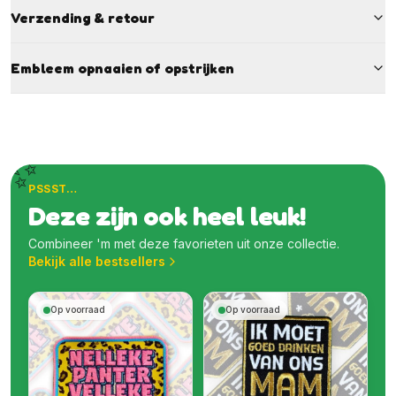
Verzending & retour
Embleem opnaaien of opstrijken
✨
PSSST…
Deze zijn ook heel leuk!
Combineer 'm met deze favorieten uit onze collectie.
Bekijk alle bestsellers
Op voorraad
Op voorraad