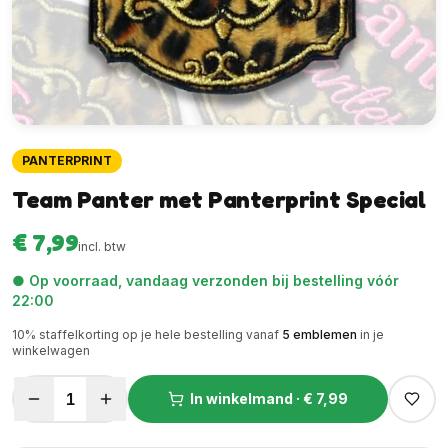
PANTERPRINT
Team Panter met Panterprint Special
€ 7,99
incl. btw
● Op voorraad, vandaag verzonden bij bestelling vóór
22:00
10
% staffelkorting op je hele bestelling vanaf
5
emblemen
in je
winkelwagen
1
In winkelmand ·
€ 7,99