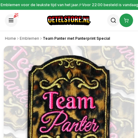

Gratis verzending vanaf €30
🎉
Emblemen voor de leukste tijd van het jaar

Home
Emblemen
Team Panter met Panterprint Special