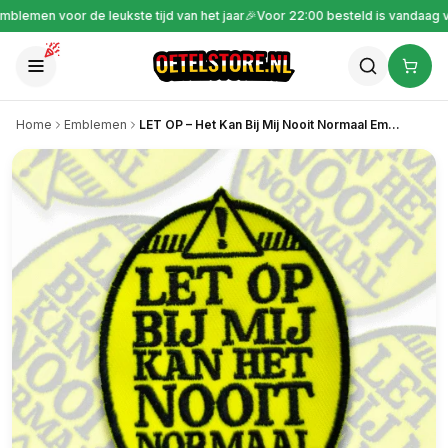
Gratis verzending vanaf €30
🎉
Emblemen voor de leukste tijd van het jaar
🎉
V
Home
Emblemen
LET OP – Het Kan Bij Mij Nooit Normaal Embleem