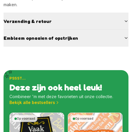
maken.
Verzending & retour
Embleem opnaaien of opstrijken
✨
PSSST…
Deze zijn ook heel leuk!
Combineer 'm met deze favorieten uit onze collectie.
Bekijk alle bestsellers
Op voorraad
Op voorraad