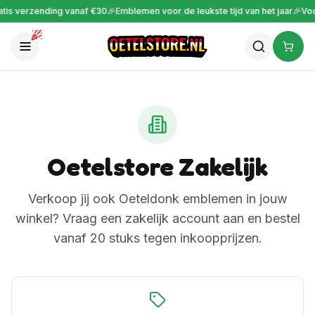
is verzending vanaf €30
🎉
Emblemen voor de leukste tijd van het jaar
🎉
Voor
Oetelstore Zakelijk
Verkoop jij ook Oeteldonk emblemen in jouw
winkel? Vraag een zakelijk account aan en bestel
vanaf 20 stuks tegen inkoopprijzen.