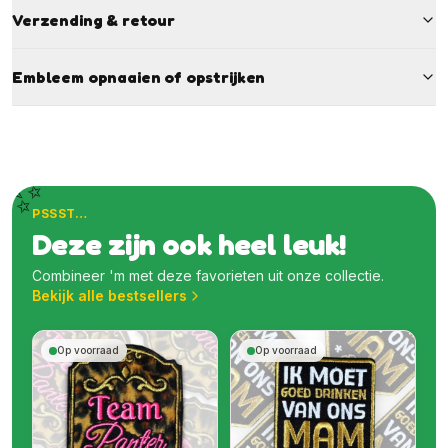
Verzending & retour
Embleem opnaaien of opstrijken
✨
PSSST…
Deze zijn ook heel leuk!
Combineer 'm met deze favorieten uit onze collectie.
Bekijk alle bestsellers
Op voorraad
Op voorraad