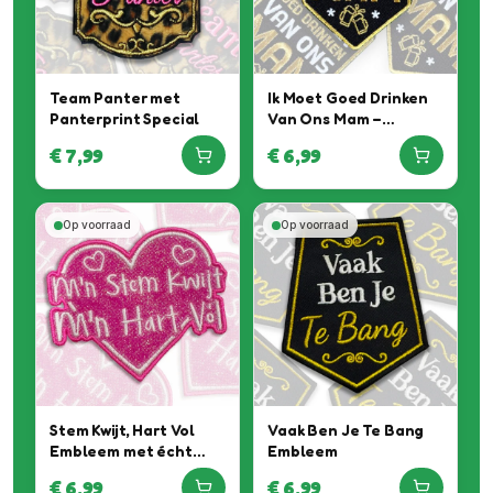
Team Panter met
Ik Moet Goed Drinken
Panterprint Special
Van Ons Mam –
Gouden Embleem
€
7,99
€
6,99
Op voorraad
Op voorraad
Stem Kwijt, Hart Vol
Vaak Ben Je Te Bang
Embleem met écht
Embleem
Roze Glitter Special
€
6,99
€
6,99