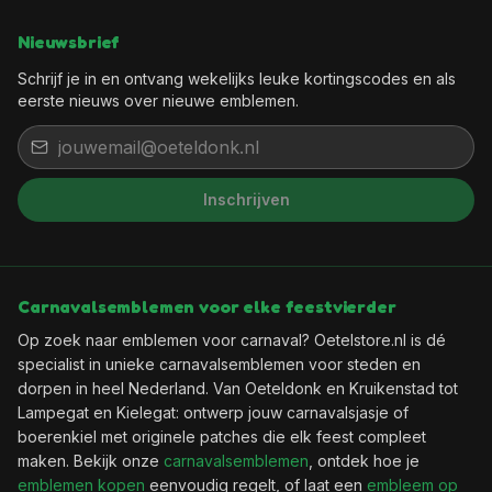
Nieuwsbrief
Schrijf je in en ontvang wekelijks leuke kortingscodes en als
eerste nieuws over nieuwe emblemen.
Inschrijven
Het feest kan beginnen, want jij
bent binnen!
Wil je elke week een leuke kortingscode in je
Carnavalsemblemen voor elke feestvierder
mailbox?
Op zoek naar emblemen voor carnaval? Oetelstore.nl is dé
specialist in unieke carnavalsemblemen voor steden en
dorpen in heel Nederland. Van Oeteldonk en Kruikenstad tot
🎟️
Wekelijks een verse kortingscode
Lampegat en Kielegat: ontwerp jouw carnavalsjasje of
✨
Als eerste de nieuwste emblemen
boerenkiel met originele patches die elk feest compleet
📬
Geen spam, uitschrijven kan altijd
maken. Bekijk onze
carnavalsemblemen
, ontdek hoe je
emblemen kopen
eenvoudig regelt, of laat een
embleem op