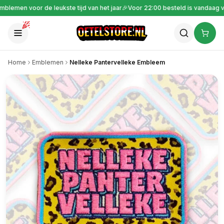
Gratis verzending vanaf €30
🎉
Emblemen voor de leukste tijd van het jaar
🎉
V
Home
Emblemen
Nelleke Pantervelleke Embleem