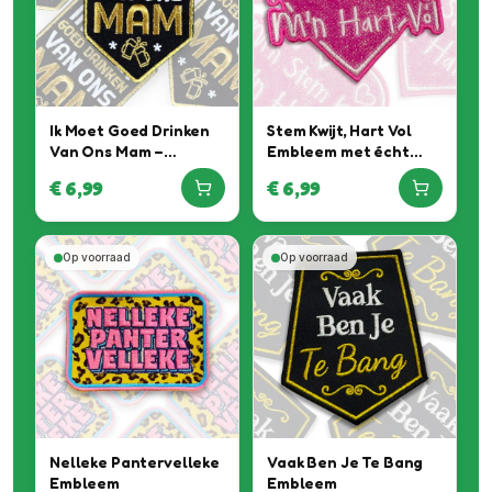
Ik Moet Goed Drinken
Stem Kwijt, Hart Vol
Van Ons Mam –
Embleem met écht
Gouden Embleem
Roze Glitter Special
€
6,99
€
6,99
Op voorraad
Op voorraad
Nelleke Pantervelleke
Vaak Ben Je Te Bang
Embleem
Embleem