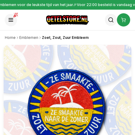
Gratis verzending vanaf €30
🎉
Emblemen voor de leukste tijd van het jaar
🎉
V
Home
Emblemen
Zoet, Zout, Zuur Embleem