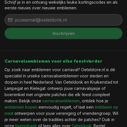
Schrijf je in en ontvang wekelijks leuke kortingscodes en als
eerste nieuws over nieuwe emblemen.
Inschrijven
Het feest kan beginnen, want jij
bent binnen!
Wil je elke week een leuke kortingscode in je
Carnavalsemblemen voor elke feestvierder
mailbox?
Op zoek naar emblemen voor carnaval? Oetelstore.nl is dé
specialist in unieke carnavalsemblemen voor steden en
dorpen in heel Nederland. Van Oeteldonk en Kruikenstad tot
🎟️
Wekelijks een verse kortingscode
Lampegat en Kielegat: ontwerp jouw carnavalsjasje of
✨
Als eerste de nieuwste emblemen
boerenkiel met originele patches die elk feest compleet
📬
Geen spam, uitschrijven kan altijd
maken. Bekijk onze
carnavalsemblemen
, ontdek hoe je
emblemen kopen
eenvoudig regelt, of laat een
embleem op
maat
ontwerpen voor jouw vereniging of vriendengroep. Wil
je meer weten over de tradities achter de patches? Duik in
onze
kennisbank
of lees alles over
Oeteldonk
. Bestel