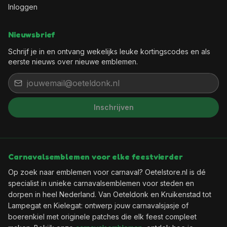
Inloggen
Nieuwsbrief
Schrijf je in en ontvang wekelijks leuke kortingscodes en als
eerste nieuws over nieuwe emblemen.
Inschrijven
Het feest kan beginnen, want jij
bent binnen!
Wil je elke week een leuke kortingscode in je
Carnavalsemblemen voor elke feestvierder
mailbox?
Op zoek naar emblemen voor carnaval? Oetelstore.nl is dé
specialist in unieke carnavalsemblemen voor steden en
dorpen in heel Nederland. Van Oeteldonk en Kruikenstad tot
🎟️
Wekelijks een verse kortingscode
Lampegat en Kielegat: ontwerp jouw carnavalsjasje of
✨
Als eerste de nieuwste emblemen
boerenkiel met originele patches die elk feest compleet