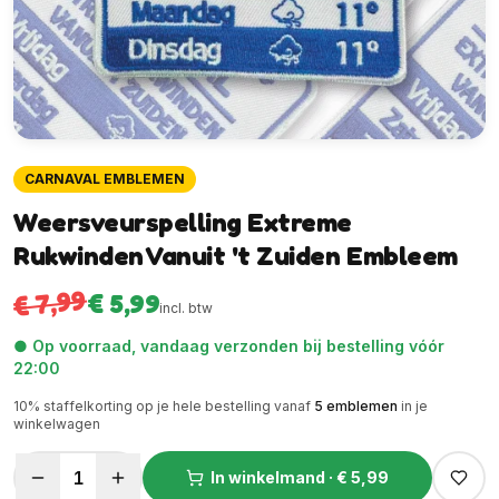
CARNAVAL EMBLEMEN
Weersveurspelling Extreme
Rukwinden Vanuit 't Zuiden Embleem
€ 7,99
€ 5,99
incl. btw
● Op voorraad, vandaag verzonden bij bestelling vóór
22:00
10
% staffelkorting op je hele bestelling vanaf
5
emblemen
in je
winkelwagen
1
In winkelmand ·
€ 5,99