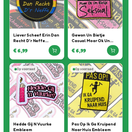
Liever Scheef Erin Dan
Gewon Un Bietje
Recht D'r Neffe
Casual Moar Ok Un
Embleem
Bietje Seksual
€
6,99
€
6,99
Embleem
Op voorraad
Op voorraad
Hedde Gij N Vuurke
Pas Op Ik Ga Kruipend
Embleem
Naar Huis Embleem