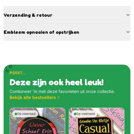
Verzending & retour
Embleem opnaaien of opstrijken
✨
PSSST…
Deze zijn ook heel leuk!
Combineer 'm met deze favorieten uit onze collectie.
Bekijk alle bestsellers
Op voorraad
Op voorraad