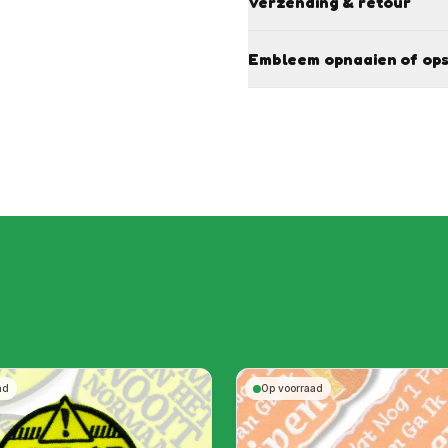
Verzending & retour
Embleem opnaaien of ops
ad
Op voorraad