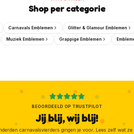
Wil je elke week een leuke kortingscode in je mailbox?
Shop per categorie
🎟️
Wekelijks een verse kortingscode
Carnavals Emblemen
Glitter & Glamour Emblemen
✨
Als eerste de nieuwste emblemen
Muziek Emblemen
Grappige Emblemen
Embleme
📬
Geen spam, uitschrijven kan altijd
Ja, geef mij die korting!
Ik wil liever geen korting
BEOORDEELD OP TRUSTPILOT
Jij blij, wij blij!
derden carnavalsvierders gingen je voor. Lees zelf wat ze