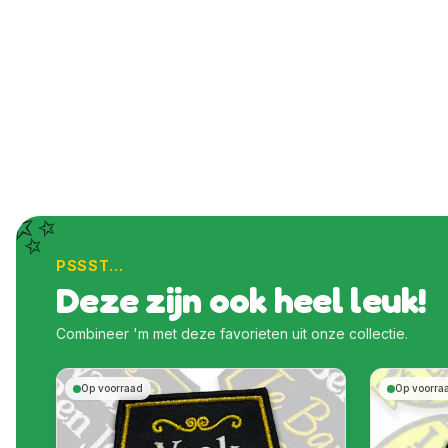
✨
PSSST…
Deze zijn ook heel leuk!
Combineer 'm met deze favorieten uit onze collectie.
Op voorraad
Op voorra