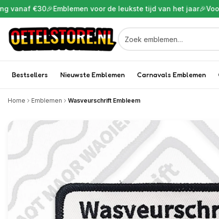
 €30
🎉
Emblemen voor de leukste tijd van het jaar
🎉
Voor 22:00 b
Bestsellers
Nieuwste Emblemen
Carnavals Emblemen
Home
Emblemen
Wasveurschrift Embleem