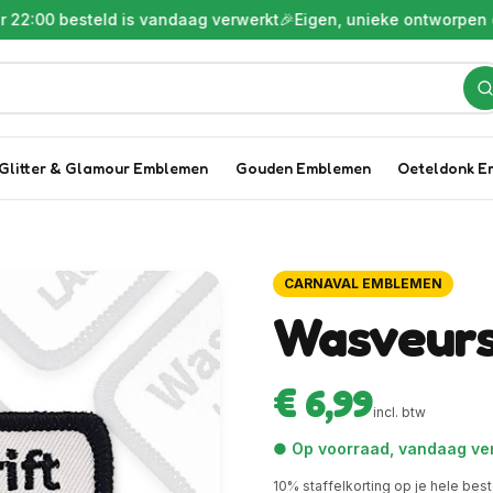
esteld is vandaag verwerkt
🎉
Eigen, unieke ontworpen embleme
Glitter & Glamour Emblemen
Gouden Emblemen
Oeteldonk E
CARNAVAL EMBLEMEN
Wasveurs
€ 6,99
incl. btw
● Op voorraad, vandaag ver
10
% staffelkorting op je hele best