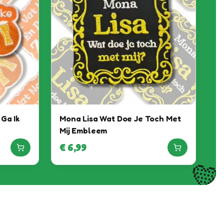
 Ga Ik
Mona Lisa Wat Doe Je Toch Met
Mij Embleem
€
6,99
💛