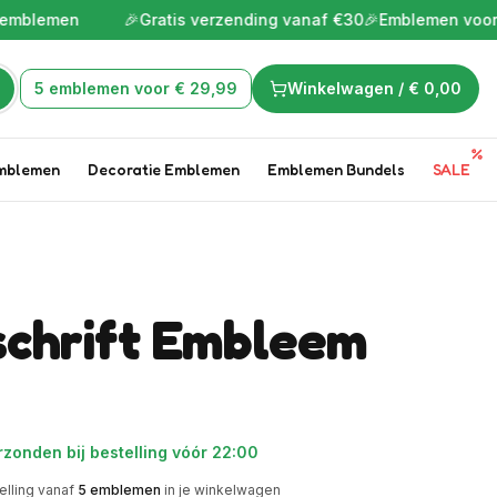
n
🎉
Gratis verzending vanaf €30
🎉
Emblemen voor de leukste
5 emblemen voor € 29,99
Winkelwagen /
€ 0,00
mblemen
Decoratie Emblemen
Emblemen Bundels
SALE
chrift Embleem
zonden bij bestelling vóór 22:00
elling vanaf
5
emblemen
in je winkelwagen