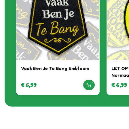
Vaak Ben Je Te Bang Embleem
LET OP –
Normaa
€
6,99
€
6,99