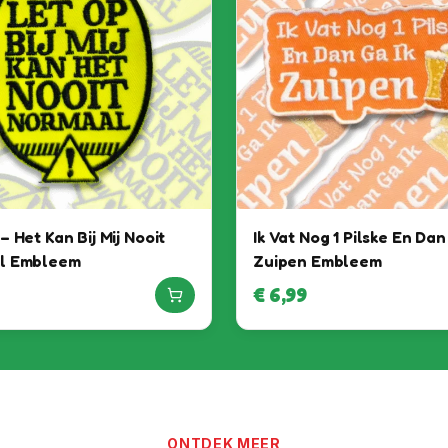
 Het Kan Bij Mij Nooit
Ik Vat Nog 1 Pilske En Dan
l Embleem
Zuipen Embleem
€
6,99
Het feest kan beginnen, want
jij bent binnen!
ONTDEK MEER