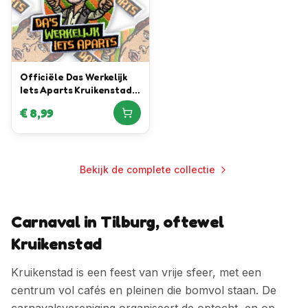
Officiële Das Werkelijk
Iets Aparts Kruikenstad
Embleem in
€
8,99
samenwerking met Daan
Willems Automotive
Bekijk de complete collectie
Carnaval in Tilburg, oftewel
Kruikenstad
Kruikenstad is een feest van vrije sfeer, met een
centrum vol cafés en pleinen die bomvol staan. De