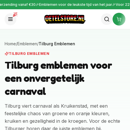
ending vanaf €30
🎉
Emblemen voor de leukste tijd van het jaar
🎉
Voor 22:00 
Home
/
Emblemen
/
Tilburg Emblemen
TILBURG EMBLEMEN
Tilburg emblemen voor
een onvergetelijk
carnaval
Tilburg viert carnaval als Kruikenstad, met een
feestelijke chaos van groene en oranje kleuren,
kruiken en gezelligheid in de kroegen. Voor de echte
Tilburger horen daar de juiste emblemen bij.