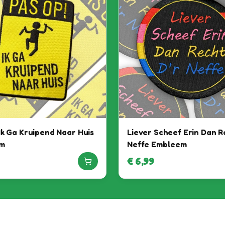
Ik Ga Kruipend Naar Huis
Liever Scheef Erin Dan R
m
Neffe Embleem
€
6,99
Het feest kan beginnen, want
jij bent binnen!