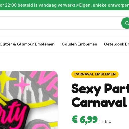
 besteld is vandaag verwerkt
🎉
Eigen, unieke ontworpen emble
Glitter & Glamour Emblemen
Gouden Emblemen
Oeteldonk E
CARNAVAL EMBLEMEN
Sexy Par
Carnaval
€ 6,99
incl. btw