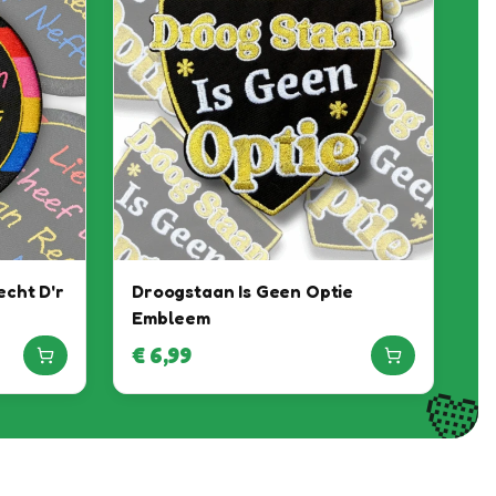
echt D'r
Droogstaan Is Geen Optie
Embleem
€
6,99
💛