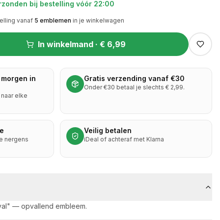
zonden bij bestelling vóór 22:00
elling vanaf
5
emblemen
in je winkelwagen
In winkelmand ·
€ 6,99
 morgen in
Gratis verzending vanaf €30
Onder €30 betaal je slechts € 2,99.
naar elke
ie
Veilig betalen
je nergens
iDeal of achteraf met Klarna
val" — opvallend embleem.