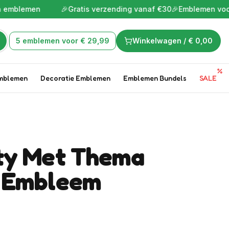
men
🎉
Gratis verzending vanaf €30
🎉
Emblemen voor de leuks
5 emblemen voor € 29,99
Winkelwagen /
€ 0,00
mblemen
Decoratie Emblemen
Emblemen Bundels
SALE
ty Met Thema
 Embleem