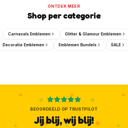
ONTDEK MEER
Wil je elke week een leuke kortingscode in je mailbox?
Shop per categorie
🎟️
Wekelijks een verse kortingscode
Carnavals Emblemen
Glitter & Glamour Emblemen
✨
Als eerste de nieuwste emblemen
📬
Geen spam, uitschrijven kan altijd
Decoratie Emblemen
Emblemen Bundels
SALE
Ja, geef mij die korting!
Ik wil liever geen korting
BEOORDEELD OP TRUSTPILOT
Jij blij, wij blij!