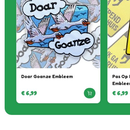
Doar Goanze Embleem
Pas Op 
Emblee
€
6,99
€
6,99