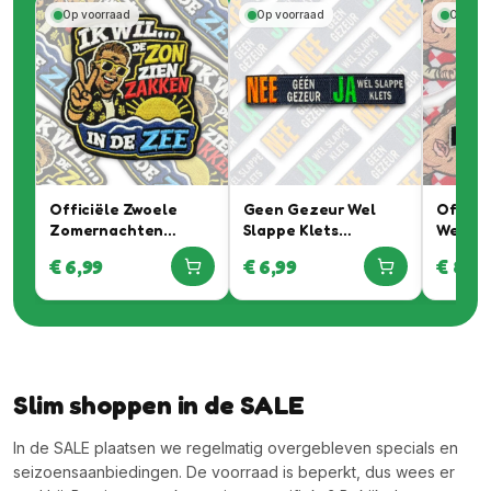
Op voorraad
Op voorraad
Op voo
Officiële Zwoele
Geen Gezeur Wel
Officië
Zomernachten
Slappe Klets
Werkeli
Embleem In
Embleem
Braban
€
6,99
€
6,99
€
8,99
Samenwerking Met
samenw
Rutger Van
Daan W
Barneveld
Automo
Slim shoppen in de SALE
In de SALE plaatsen we regelmatig overgebleven specials en
seizoensaanbiedingen. De voorraad is beperkt, dus wees er