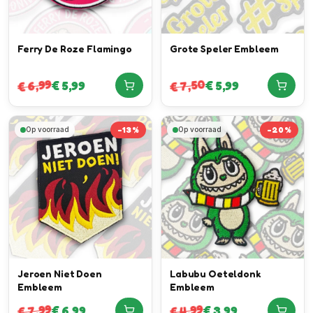
Ferry De Roze Flamingo
Grote Speler Embleem
7,50
6,99
€
5,99
€
5,99
€
€
-
13
%
-
20
%
Op voorraad
Op voorraad
Jeroen Niet Doen
Labubu Oeteldonk
Embleem
Embleem
7,99
4,99
€
6,99
€
3,99
€
€