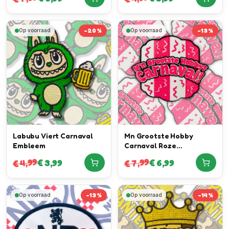
-
20
%
-
13
%
Op voorraad
Op voorraad
Labubu Viert Carnaval
Mn Grootste Hobby
Embleem
Carnaval Roze
Neonembleem
7,99
4,99
€
3,99
€
6,99
€
€
-
13
%
-
14
%
Op voorraad
Op voorraad