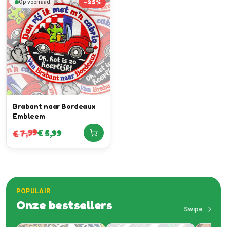
-
25
%
Op voorraad
Brabant naar Bordeaux
Embleem
7,99
€
5,99
€
POPULAIR
Onze bestsellers
Swipe