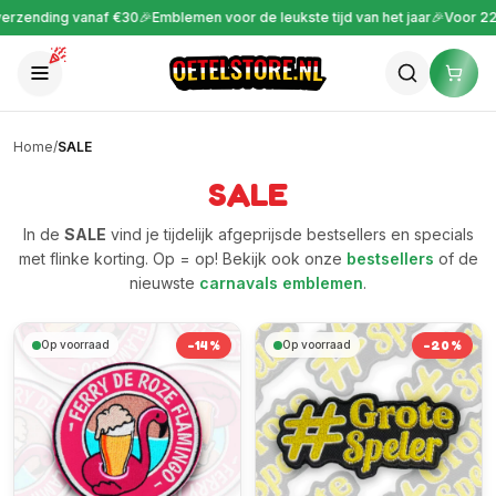
ng vanaf €30
🎉
Emblemen voor de leukste tijd van het jaar
🎉
Voor 22:00 best
Home
/
SALE
SALE
In de
SALE
vind je tijdelijk afgeprijsde bestsellers en specials
met flinke korting. Op = op! Bekijk ook onze
bestsellers
of de
nieuwste
carnavals emblemen
.
-
14
%
-
20
%
Op voorraad
Op voorraad