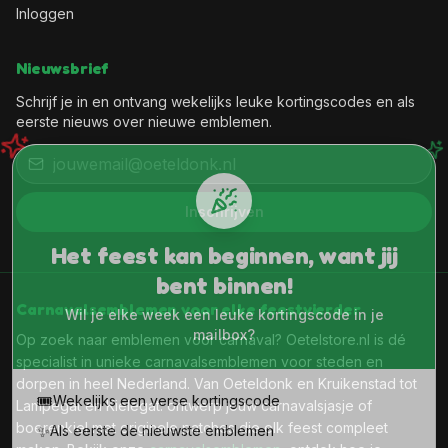
Inloggen
Nieuwsbrief
Schrijf je in en ontvang wekelijks leuke kortingscodes en als
eerste nieuws over nieuwe emblemen.
Inschrijven
Het feest kan beginnen, want jij
bent binnen!
Carnavalsemblemen voor elke feestvierder
Wil je elke week een leuke kortingscode in je
mailbox?
Op zoek naar emblemen voor carnaval? Oetelstore.nl is dé
specialist in unieke carnavalsemblemen voor steden en
dorpen in heel Nederland. Van Oeteldonk en Kruikenstad tot
🎟️
Wekelijks een verse kortingscode
Lampegat en Kielegat: ontwerp jouw carnavalsjasje of
boerenkiel met originele patches die elk feest compleet
✨
Als eerste de nieuwste emblemen