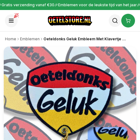
 verzending vanaf €30
🎉
Emblemen voor de leukste tijd van het jaar
🎉
Voor 22
Home
Emblemen
Oeteldonks Geluk Embleem Met Klavertje Vier Hanger