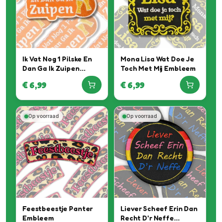
Ik Vat Nog 1 Pilske En
Mona Lisa Wat Doe Je
Dan Ga Ik Zuipen
Toch Met Mij Embleem
Embleem
€
6,99
€
6,99
Op voorraad
Op voorraad
Feestbeestje Panter
Liever Scheef Erin Dan
Embleem
Recht D'r Neffe