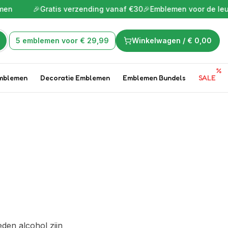
en
🎉
Gratis verzending vanaf €30
🎉
Emblemen voor de leukst
5 emblemen voor € 29,99
Winkelwagen /
€ 0,00
mblemen
Decoratie Emblemen
Emblemen Bundels
SALE
s
eden alcohol zijn