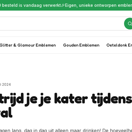
esteld is vandaag verwerkt
🎉
Eigen, unieke ontworpen emblem
Glitter & Glamour Emblemen
Gouden Emblemen
Oeteldonk E
ri 2024
rijd je je kater tijden
al
 dagen lang, dag in dag uit alleen maar drinken! De hoeveelh