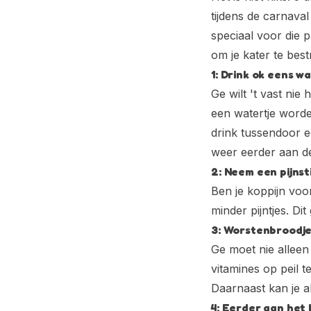
tijdens de carnav
speciaal voor die 
om je kater te bestr
1: Drink ok eens wa
Ge wilt 't vast nie
een watertje worden
drink tussendoor e
weer eerder aan de
2: Neem een pijnst
Ben je koppijn voo
minder pijntjes. D
3: Worstenbroodje
Ge moet nie alleen
vitamines op peil 
Daarnaast kan je al
4: Eerder aan het 