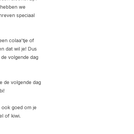
m hebben we
chreven speciaal
een colaa'tje of
n dat wil je! Dus
e de volgende dag
 je de volgende dag
i!
s ook goed om je
 of kiwi.