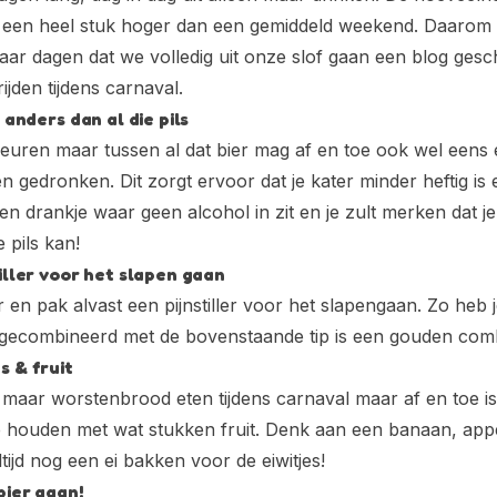
al een heel stuk hoger dan een gemiddeld weekend. Daaro
paar dagen dat we volledig uit onze slof gaan een blog ges
ijden tijdens carnaval.
 anders dan al die pils
 heuren maar tussen al dat bier mag af en toe ook wel eens 
 gedronken. Dit zorgt ervoor dat je kater minder heftig is e
en drankje waar geen alcohol in zit en je zult merken dat j
 pils kan!
iller voor het slapen gaan
r en pak alvast een pijnstiller voor het slapengaan. Zo heb
it gecombineerd met de bovenstaande tip is een gouden comb
s & fruit
 maar worstenbrood eten tijdens carnaval maar af en toe i
te houden met wat stukken fruit. Denk aan een banaan, appel
tijd nog een ei bakken voor de eiwitjes!
bier gaan!