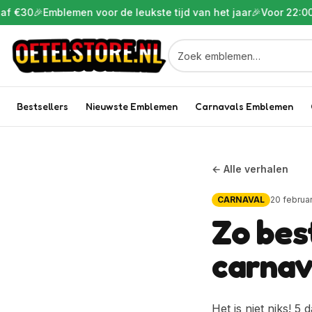
f €30
🎉
Emblemen voor de leukste tijd van het jaar
🎉
Voor 22:00 b
Bestsellers
Nieuwste Emblemen
Carnavals Emblemen
← Alle verhalen
CARNAVAL
20 februa
Zo best
carnav
Het is niet niks! 5