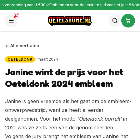
s verzending vanaf €30
🎉
Emblemen voor de leukste tijd van het jaar
🎉
Voor 2
← Alle verhalen
OETELDONK
1 maart 2024
Janine wint de prijs voor het
Oeteldonk 2024 embleem
Janine is geen vreemde als het gaat om de embleem-
ontwerpwedstrijd, want ze heeft al eerder
deelgenomen. Voor het motto
'Oeteldonk borrelt'
in
2021 was ze zelfs een van de genomineerden.
Volgens de jury brengt het embleem van Janine het