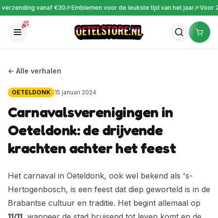
verzending vanaf €30
🎉
Emblemen voor de leukste tijd van het jaar
🎉
Voor 22
← Alle verhalen
OETELDONK
15 januari 2024
Carnavalsverenigingen in
Oeteldonk: de drijvende
krachten achter het feest
Het carnaval in Oeteldonk, ook wel bekend als 's-
Hertogenbosch, is een feest dat diep geworteld is in de
Brabantse cultuur en traditie. Het begint allemaal op
11/11
, wanneer de stad bruisend tot leven komt en de