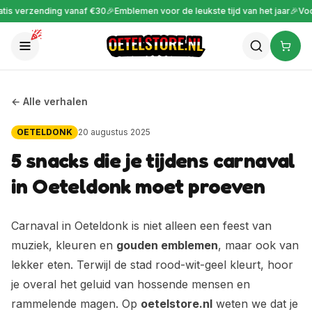
s verzending vanaf €30
🎉
Emblemen voor de leukste tijd van het jaar
🎉
Voor 
← Alle verhalen
OETELDONK
20 augustus 2025
5 snacks die je tijdens carnaval
in Oeteldonk moet proeven
Carnaval in Oeteldonk is niet alleen een feest van
muziek, kleuren en
gouden emblemen
, maar ook van
lekker eten. Terwijl de stad rood-wit-geel kleurt, hoor
je overal het geluid van hossende mensen en
rammelende magen. Op
oetelstore.nl
weten we dat je