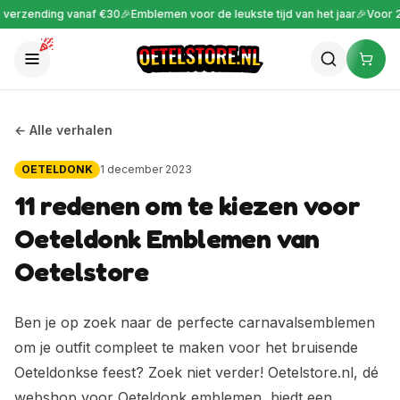
erzending vanaf €30
🎉
Emblemen voor de leukste tijd van het jaar
🎉
Voor 22:
← Alle verhalen
OETELDONK
1 december 2023
11 redenen om te kiezen voor
Oeteldonk Emblemen van
Oetelstore
Ben je op zoek naar de perfecte carnavalsemblemen
om je outfit compleet te maken voor het bruisende
Oeteldonkse feest? Zoek niet verder! Oetelstore.nl, dé
webshop voor Oeteldonk emblemen, biedt een