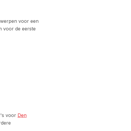
ntwerpen voor een
m voor de eerste
a's voor
Den
rdere