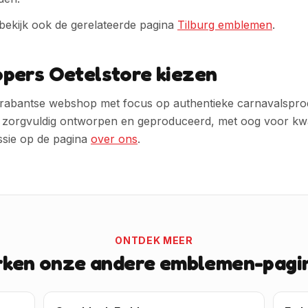
 bekijk ook de gerelateerde pagina
Tilburg emblemen
.
pers Oetelstore kiezen
Ja, geef mij die korting!
Ik wil liever geen korting
 Brabantse webshop met focus op authentieke carnavalspr
rgvuldig ontworpen en geproduceerd, met oog voor kwalite
ssie op de pagina
over ons
.
ONTDEK MEER
rken onze andere emblemen-pagin