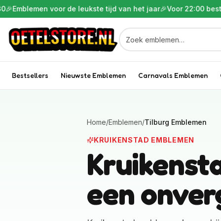
blemen voor de leukste tijd van het jaar
🎉
Voor 22:00 besteld i
Bestsellers
Nieuwste Emblemen
Carnavals Emblemen
Home
/
Emblemen
/
Tilburg Emblemen
KRUIKENSTAD EMBLEMEN
Kruikenst
een onverg