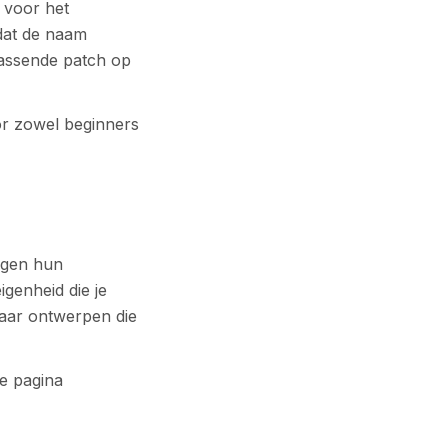
l voor het
 dat de naam
passende patch op
or zowel beginners
ragen hun
igenheid die je
maar ontwerpen die
ze pagina