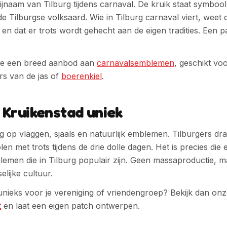
bijnaam van Tilburg tijdens carnaval. De kruik staat symboo
de Tilburgse volksaard.
Wie in
Tilburg
carnaval viert, weet
 en dat er trots wordt gehecht aan de eigen tradities. Een 
d je een breed aanbod aan
carnavalsemblemen
, geschikt vo
rs van de jas of
boerenkiel
.
Kruikenstad uniek
g op vlaggen, sjaals en natuurlijk emblemen. Tilburgers d
n met trots tijdens de drie dolle dagen.
Het is precies die e
blemen die in
Tilburg
populair zijn. Geen massaproductie, 
elijke cultuur.
unieks voor je vereniging of vriendengroep? Bekijk dan on
t
en laat een eigen patch ontwerpen.