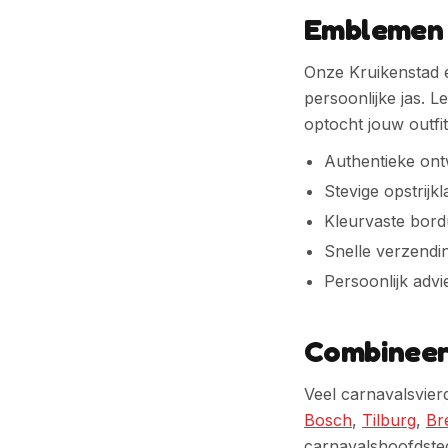
Emblemen 
Onze Kruikenstad e
persoonlijke jas.
Le
optocht jouw outf
Authentieke on
Stevige opstrijk
Kleurvaste bor
Snelle verzendi
Persoonlijk advi
Combineer
Veel carnavalsvie
Bosch
,
Tilburg
,
Br
carnavalshoofdste