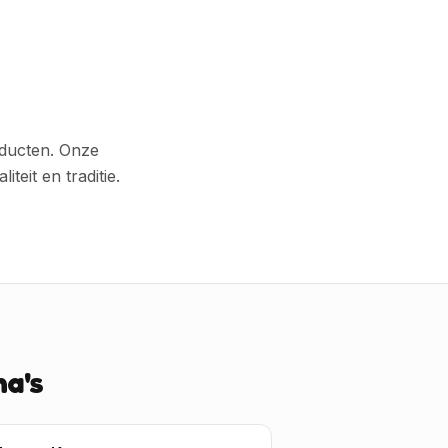
oducten. Onze
it en traditie.
a's