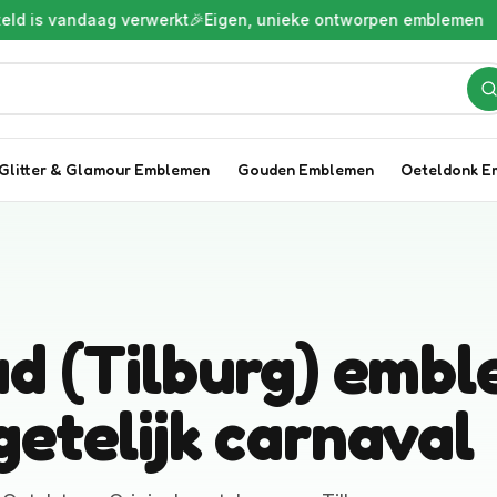
s vandaag verwerkt
🎉
Eigen, unieke ontworpen emblemen

Glitter & Glamour Emblemen
Gouden Emblemen
Oeteldonk E
ad (Tilburg) emb
etelijk carnaval