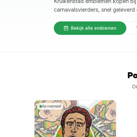
Kruikenstad emblemen kopen bij 
carnavalsvierders, snel geleverd 
Bekijk alle emblemen
Po
On
Op voorraad