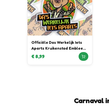
Officiële Das Werkelijk Iets
Aparts Kruikenstad Embleem
in samenwerking met Daan
€
8,99
Willems Automotive
Carnaval i