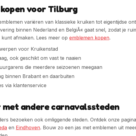
kopen voor Tilburg
mblemen variëren van klassieke kruiken tot eigentijdse o
vering binnen Nederland en BelgiÃ« gaat snel, zodat je rui
it kunt afmaken. Lees meer op
emblemen kopen
.
twerpen voor Kruikenstad
laag, ook geschikt om vast te naaien
duurgarens die meerdere seizoenen meegaan
Het feest kan beginnen, want
ng binnen Brabant en daarbuiten
jij bent binnen!
es via klantenservice
Wil je elke week een leuke kortingscode in je mailbox?
 met andere carnavalssteden
🎟️
Wekelijks een verse kortingscode
rders bezoeken ook omliggende steden. Ontdek onze pagin
✨
Als eerste de nieuwste emblemen
eda
en
Eindhoven
. Bouw zo een jas met emblemen uit mee
📬
Geen spam, uitschrijven kan altijd
den.