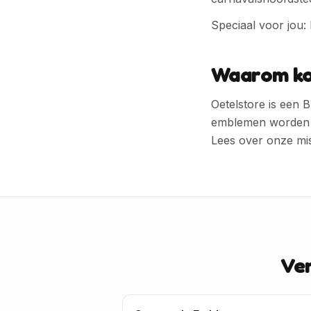
Speciaal voor jou:
Waarom ko
Oetelstore is een
emblemen worden zo
Lees over onze mi
Ve