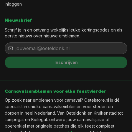
Inloggen
Nieuwsbrief
Schrijf je in en ontvang wekelijks leuke kortingscodes en als
eerste nieuws over nieuwe emblemen.
Inschrijven
Het feest kan beginnen, want jij
bent binnen!
Wil je elke week een leuke kortingscode in je
Carnavalsemblemen voor elke feestvierder
mailbox?
Op zoek naar emblemen voor carnaval? Oetelstore.nl is dé
specialist in unieke carnavalsemblemen voor steden en
dorpen in heel Nederland. Van Oeteldonk en Kruikenstad tot
🎟️
Wekelijks een verse kortingscode
Lampegat en Kielegat: ontwerp jouw carnavalsjasje of
✨
Als eerste de nieuwste emblemen
boerenkiel met originele patches die elk feest compleet