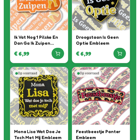
Ik Vat Nog 1 Pilske En
Droogstaan Is Geen
Dan Ga Ik Zuipen
Optie Embleem
Embleem
€
6,99
€
6,99
Op voorraad
Op voorraad
Mona Lisa Wat Doe Je
Feestbeestje Panter
Toch Met Mij Embleem
Embleem