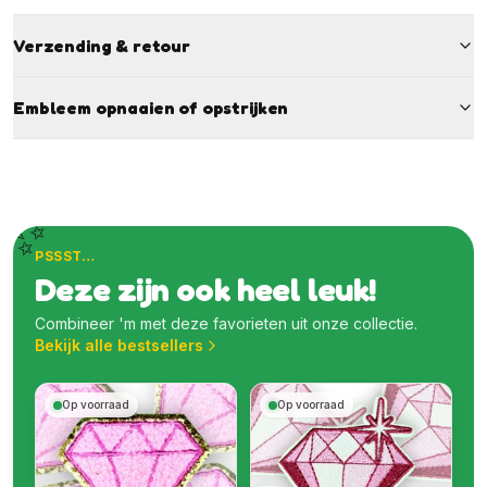
Verzending & retour
Embleem opnaaien of opstrijken
✨
PSSST…
Deze zijn ook heel leuk!
Combineer 'm met deze favorieten uit onze collectie.
Bekijk alle bestsellers
Op voorraad
Op voorraad