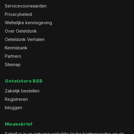
Servicevoorwaarden
Privacybeleid
Wettelijke kennisgeving
Over Oeteldonk
Oeteldonk Verhalen
Kennisbank
Partners
Sitemap
Oetelstore B2B
Zakelijk bestellen
Registreren
Inloggen
Nieuwsbrief
Schrijf je in en ontvang wekelijks leuke kortingscodes en als