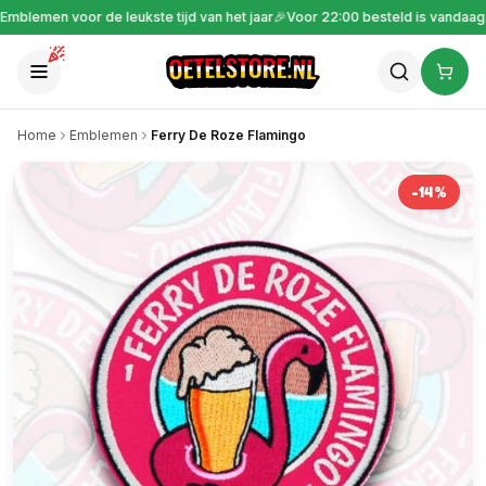
🎉
Gratis verzending vanaf €30
🎉
Emblemen voor de leukste tijd van het jaar

Home
Emblemen
Ferry De Roze Flamingo
-
14
%