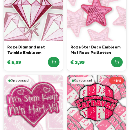
Roze Diamand met
Roze Ster Deco Embleem
Twinkle Embleem
Met Roze Pailletten
€
5,99
€
3,99
-
13
%
Op voorraad
Op voorraad