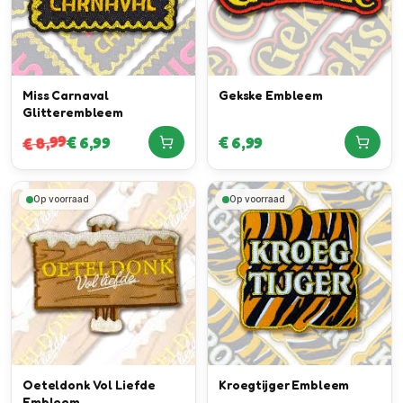
Miss Carnaval
Gekske Embleem
Glitterembleem
8,99
€
6,99
€
6,99
€
Op voorraad
Op voorraad
Oeteldonk Vol Liefde
Kroegtijger Embleem
Embleem