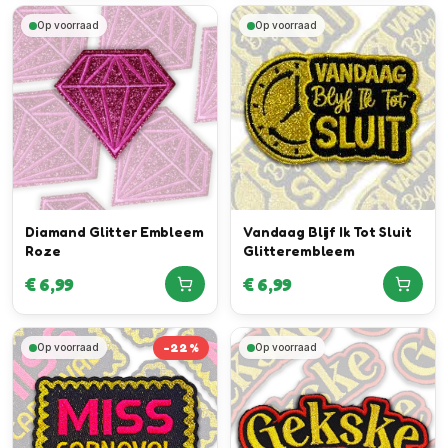
Op voorraad
Op voorraad
Diamand Glitter Embleem
Vandaag Blijf Ik Tot Sluit
Roze
Glitterembleem
€
6,99
€
6,99
-
22
%
Op voorraad
Op voorraad