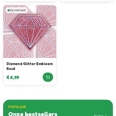
Op voorraad
Diamand Glitter Embleem
Rosé
€
6,99
POPULAIR
Onze bestsellers