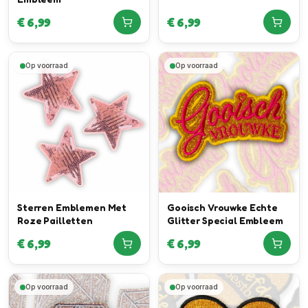
€
6,99
€
6,99
Op voorraad
Op voorraad
Sterren Emblemen Met
Gooisch Vrouwke Echte
Roze Pailletten
Glitter Special Embleem
€
6,99
€
6,99
Op voorraad
Op voorraad