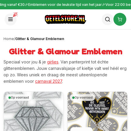
🎉
Emblemen voor de leukste tijd van het jaar
🎉
Voor 22:00 besteld is vanda
Home
/
Glitter & Glamour Emblemen
Glitter & Glamour Emblemen
Speciaal voor jou & je
girlies
. Van panterprint tot échte
glitteremblemen. Jouw carnavalsjasje of kieltje valt wel héél erg
op zo. Wees uniek en draag de meest uiteenlopende
emblemen voor
carnaval 2027
.
Op voorraad
Op voorraad