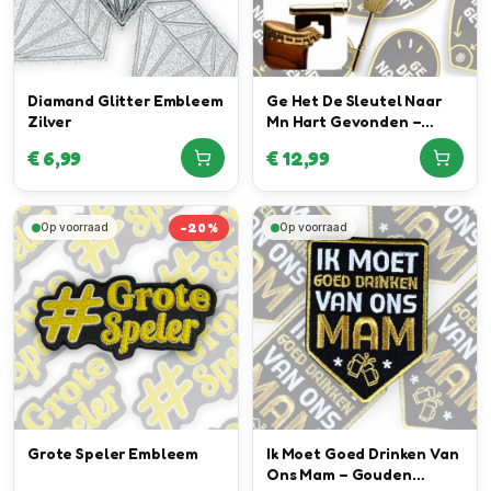
Diamand Glitter Embleem
Ge Het De Sleutel Naar
Zilver
Mn Hart Gevonden –
Sleutel Bieropener
€
6,99
€
12,99
Embleem
-
20
%
Op voorraad
Op voorraad
Grote Speler Embleem
Ik Moet Goed Drinken Van
Ons Mam – Gouden