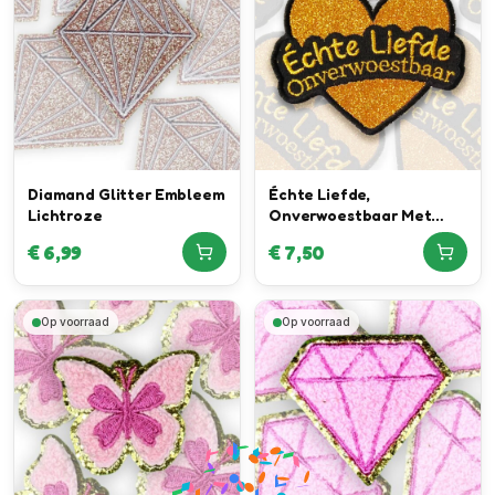
Diamand Glitter Embleem
Échte Liefde,
Lichtroze
Onverwoestbaar Met
Écht Glitter Special
€
6,99
€
7,50
Embleem
Op voorraad
Op voorraad