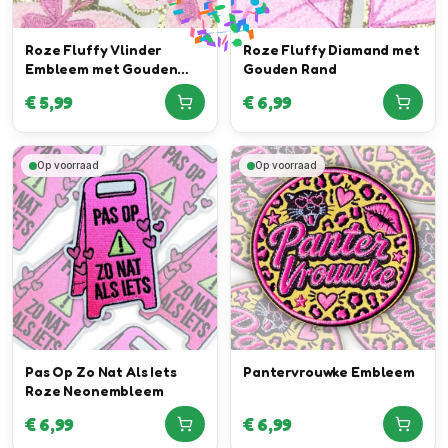
Roze Fluffy Vlinder
Roze Fluffy Diamand met
Embleem met Gouden
Gouden Rand
Rand
€
5,99
€
6,99
Op voorraad
Op voorraad
Pas Op Zo Nat Als Iets
Pantervrouwke Embleem
Roze Neonembleem
€
6,99
€
6,99