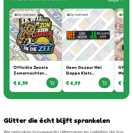
Swipe
Op voorraad
Op voorraad
Op voo
Officiële Zwoele
Geen Gezeur Wel
Officië
Zomernachten
Slappe Klets
Werkeli
Embleem In
Embleem
Braban
€
6,99
€
6,99
€
8,99
Samenwerking Met
samenw
Rutger Van
Daan W
Barneveld
Automo
Glitter die écht blijft sprankelen
We gebruiken hoogwaardig glittergaren en pailletten die hun