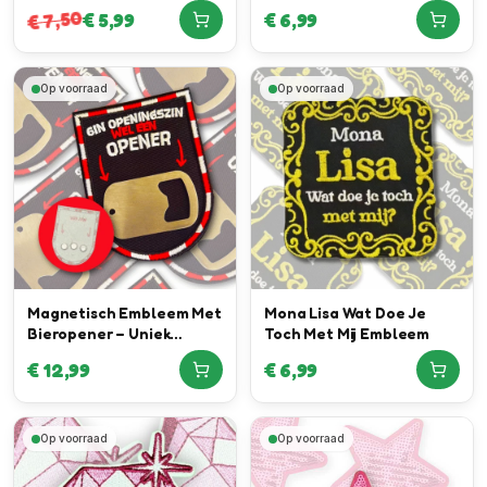
Embleem
7,50
€
5,99
€
6,99
€
Op voorraad
Op voorraad
Magnetisch Embleem Met
Mona Lisa Wat Doe Je
Bieropener – Uniek
Toch Met Mij Embleem
Embleem
€
12,99
€
6,99
Op voorraad
Op voorraad