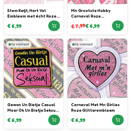
Stem Kwijt, Hart Vol
Mn Grootste Hobby
Embleem met écht Roze
Carnaval Roze
Glitter Special
Neonembleem
7,99
€
6,99
€
6,99
€
Op voorraad
Op voorraad
Gewon Un Bietje Casual
Carnaval Met Mn Girlies
Moar Ok Un Bietje Seksual
Roze Glitterembleem
Embleem
€
6,99
€
6,99