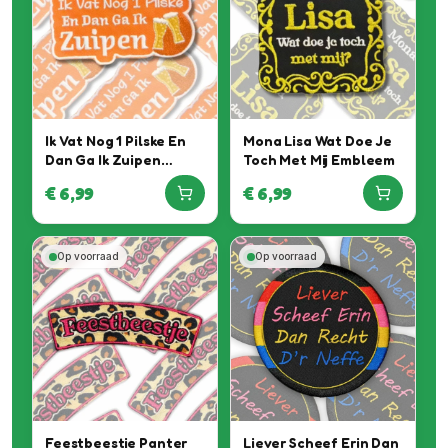
Ik Vat Nog 1 Pilske En
Mona Lisa Wat Doe Je
Dan Ga Ik Zuipen
Toch Met Mij Embleem
Embleem
€
6,99
€
6,99
Op voorraad
Op voorraad
Feestbeestje Panter
Liever Scheef Erin Dan