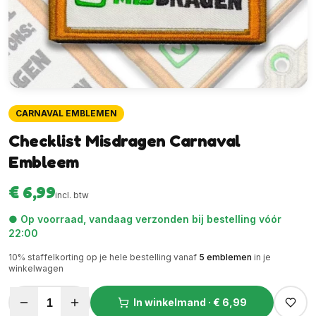
CARNAVAL EMBLEMEN
Checklist Misdragen Carnaval
Embleem
€ 6,99
incl. btw
● Op voorraad, vandaag verzonden bij bestelling vóór
22:00
10
% staffelkorting op je hele bestelling vanaf
5
emblemen
in je
winkelwagen
1
In winkelmand ·
€ 6,99