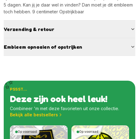
5 dagen. Kan jij je daar wel in vinden? Dan moet je dit embleem
toch hebben. 9 centimeter Opstrijkbaar
Verzending & retour
Embleem opnaaien of opstrijken
✨
PSSST…
Deze zijn ook heel leuk!
Combineer 'm met deze favorieten uit onze collectie.
Bekijk alle bestsellers
Op voorraad
Op voorraad