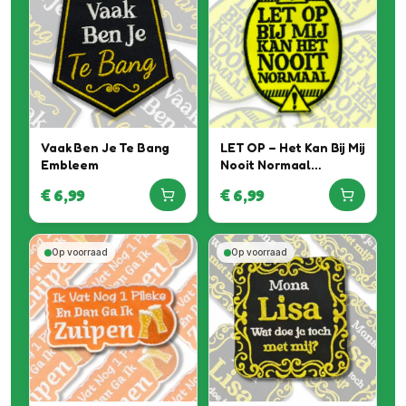
Vaak Ben Je Te Bang
LET OP – Het Kan Bij Mij
Embleem
Nooit Normaal
Embleem
€
6,99
€
6,99
Op voorraad
Op voorraad