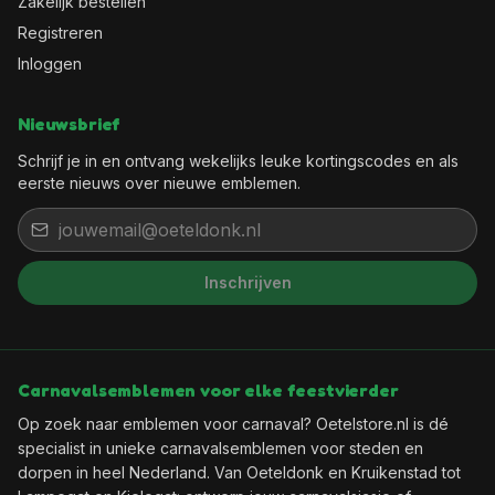
Zakelijk bestellen
Registreren
Inloggen
Nieuwsbrief
Schrijf je in en ontvang wekelijks leuke kortingscodes en als
eerste nieuws over nieuwe emblemen.
Inschrijven
Het feest kan beginnen, want jij
bent binnen!
Wil je elke week een leuke kortingscode in je
Carnavalsemblemen voor elke feestvierder
mailbox?
Op zoek naar emblemen voor carnaval? Oetelstore.nl is dé
specialist in unieke carnavalsemblemen voor steden en
dorpen in heel Nederland. Van Oeteldonk en Kruikenstad tot
🎟️
Wekelijks een verse kortingscode