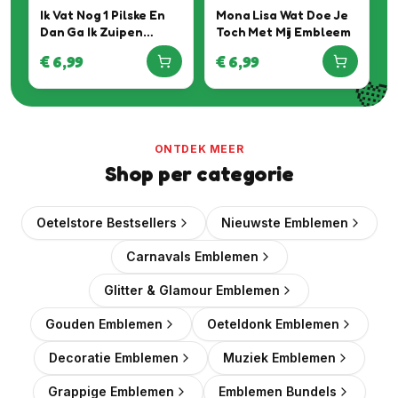
Ik Vat Nog 1 Pilske En
Mona Lisa Wat Doe Je
Dan Ga Ik Zuipen
Toch Met Mij Embleem
Embleem
€
6,99
€
6,99

ONTDEK MEER
Shop per categorie
Oetelstore Bestsellers
Nieuwste Emblemen
Carnavals Emblemen
Glitter & Glamour Emblemen
Gouden Emblemen
Oeteldonk Emblemen
Decoratie Emblemen
Muziek Emblemen
Grappige Emblemen
Emblemen Bundels