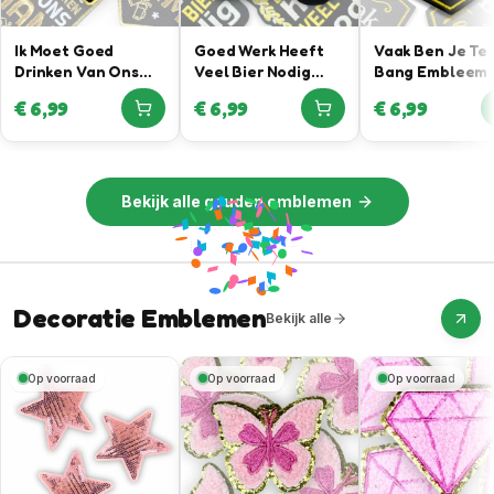
Ik Moet Goed
Goed Werk Heeft
Vaak Ben Je Te
Drinken Van Ons
Veel Bier Nodig
Bang Embleem
Mam – Gouden
Embleem
€
6,99
€
6,99
€
6,99
Embleem
Bekijk alle
gouden emblemen
Decoratie Emblemen
Bekijk alle
Op voorraad
Op voorraad
Op voorraad