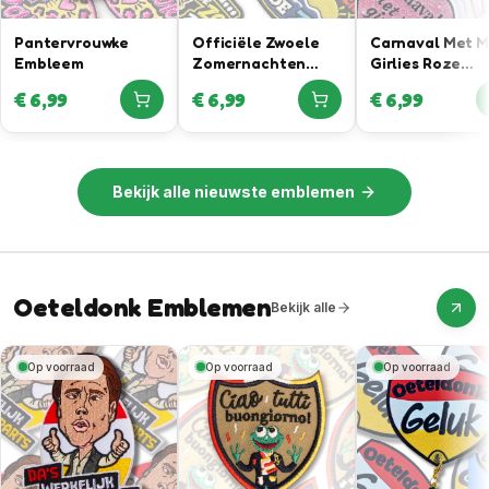
Pantervrouwke
Officiële Zwoele
Carnaval Met 
Embleem
Zomernachten
Girlies Roze
Embleem In
Glitteremblee
€
6,99
€
6,99
€
6,99
Samenwerking Met
Rutger Van
Barneveld
Bekijk alle
nieuwste emblemen
Oeteldonk Emblemen
Bekijk alle
Op voorraad
Op voorraad
Op voorraad