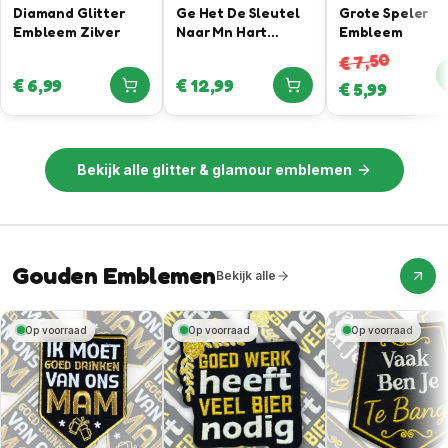
Diamand Glitter
Ge Het De Sleutel
Grote Speler
Embleem Zilver
Naar Mn Hart
Embleem
Gevonden –
7,50
€
Sleutel Bieropener
€
6,99
€
12,99
€
5,99
Embleem
Bekijk alle
glitter & glamour emblemen
Gouden Emblemen
Bekijk alle
Op voorraad
Op voorraad
Op voorraad