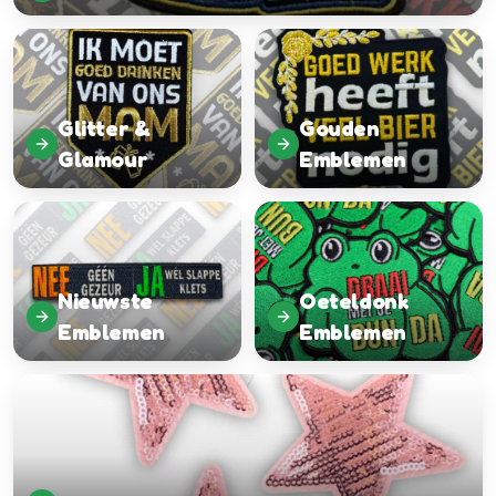
Glitter &
Gouden
Glamour
Emblemen
Nieuwste
Oeteldonk
Emblemen
Emblemen