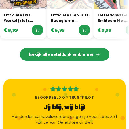
Officiële Das
Officiële Ciao Tutti
Oeteldonks Ge
Werkelijk Iets
Buongiorno
Embleem Met
Aparts Oeteldonk
Embleem – In
Klavertje Vier
€
8,99
€
6,99
€
9,99
Embleem in
samenwerking met
Hanger
samenwerking met
Joris Lammers
Daan Willems
Luxury Menswear
Automotive
Bekijk alle
oeteldonk emblemen
BEOORDEELD OP TRUSTPILOT
Jij blij, wij blij!
Honderden carnavalsvierders gingen je voor. Lees zelf
wat ze van Oetelstore vinden.