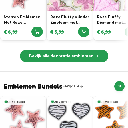
Sterren Emblemen
Roze Fluffy Vlinder
Roze Fluffy
Met Roze
Embleem met
Diamand met
Pailletten
Gouden Rand
Gouden Rand
€
6,99
€
5,99
€
6,99
Bekijk alle
decoratie emblemen
Emblemen Bundels
Bekijk alle
Op voorraad
Op voorraad
Op voorraad