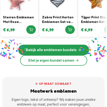
Sterren Emblemen
Zebra Print Harten
Tijger Print Ste
Met Roze
Emblemen Set van
Emblemen Set 
Pailletten
3
3
€
6,99
€
6,99
€
6,99
Bekijk alle
emblemen bundels
Stel je eigen bundel samen
✨ OP MAAT GEMAAKT
Maatwerk emblemen
Eigen logo, tekst of ontwerp? Wij maken jouw unieke
embleem op maat, perfect voor verenigingen,