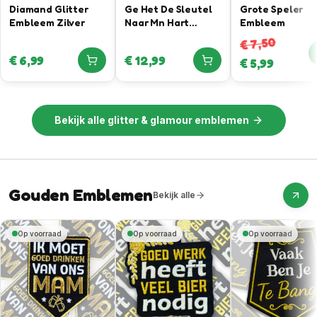
Diamand Glitter
Ge Het De Sleutel
Grote Speler
Embleem Zilver
Naar Mn Hart
Embleem
Gevonden –
7,50
€
Sleutel Bieropener
€
6,99
€
12,99
€
5,99
Embleem
Bekijk alle
glitter & glamour emblemen
Gouden Emblemen
Bekijk alle
Op voorraad
Op voorraad
Op voorraad