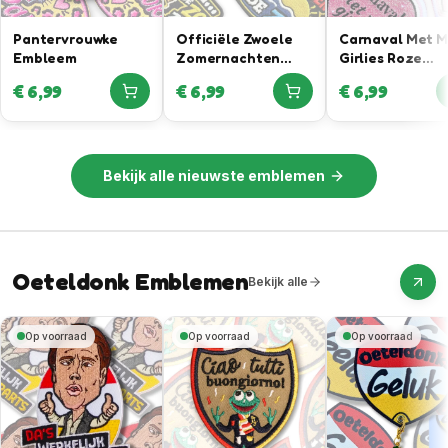
Pantervrouwke
Officiële Zwoele
Carnaval Met 
Embleem
Zomernachten
Girlies Roze
Embleem In
Glitteremblee
€
6,99
€
6,99
€
6,99
Samenwerking Met
Rutger Van
Barneveld
Bekijk alle
nieuwste emblemen
Oeteldonk Emblemen
Bekijk alle
Op voorraad
Op voorraad
Op voorraad