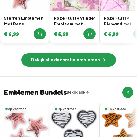
Sterren Emblemen
Roze Fluffy Vlinder
Roze Fluffy
Met Roze
Embleem met
Diamand met
Pailletten
Gouden Rand
Gouden Rand
€
6,99
€
5,99
€
6,99
Bekijk alle
decoratie emblemen
Emblemen Bundels
Bekijk alle
Op voorraad
Op voorraad
Op voorraad