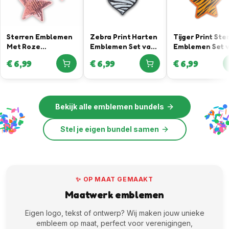
Sterren Emblemen
Zebra Print Harten
Tijger Print Ste
Met Roze
Emblemen Set van
Emblemen Set 
Pailletten
3
3
€
6,99
€
6,99
€
6,99
Bekijk alle
emblemen bundels
Stel je eigen bundel samen
✨ OP MAAT GEMAAKT
Maatwerk emblemen
Eigen logo, tekst of ontwerp? Wij maken jouw unieke
embleem op maat, perfect voor verenigingen,