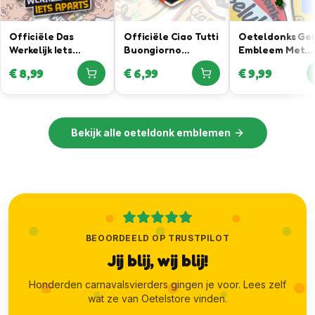
Officiële Das
Officiële Ciao Tutti
Oeteldonks Ge
Werkelijk Iets
Buongiorno
Embleem Met
Aparts Oeteldonk
Embleem – In
Klavertje Vier
€
8,99
€
6,99
€
9,99
Embleem in
samenwerking met
Hanger
samenwerking met
Joris Lammers
Daan Willems
Luxury Menswear
Automotive
Bekijk alle
oeteldonk emblemen
BEOORDEELD OP TRUSTPILOT
Jij blij, wij blij!
Honderden carnavalsvierders gingen je voor. Lees zelf
wat ze van Oetelstore vinden.