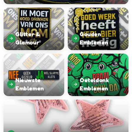
Glitter &
Gouden
Glamour
Emblemen
Nieuwste
Oeteldonk
Emblemen
Emblemen