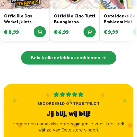
Officiële Das
Officiële Ciao Tutti
Oeteldonks Ge
Werkelijk Iets
Buongiorno
Embleem Met
Aparts Oeteldonk
Embleem – In
Klavertje Vier
€
8,99
€
6,99
€
9,99
Embleem in
samenwerking met
Hanger
samenwerking met
Joris Lammers
Daan Willems
Luxury Menswear
Automotive
Bekijk alle
oeteldonk emblemen
BEOORDEELD OP TRUSTPILOT
Jij blij, wij blij!
Honderden carnavalsvierders gingen je voor. Lees zelf
wat ze van Oetelstore vinden.