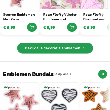
Sterren Emblemen
Roze Fluffy Vlinder
Roze Fluffy
Met Roze
Embleem met
Diamand met
Pailletten
Gouden Rand
Gouden Rand
€
6,99
€
5,99
€
6,99
Bekijk alle
decoratie emblemen
Emblemen Bundels
Bekijk alle
Op voorraad
Op voorraad
Op voorraad