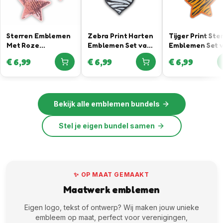
Sterren Emblemen
Zebra Print Harten
Tijger Print Ste
Met Roze
Emblemen Set van
Emblemen Set 
Pailletten
3
3
€
6,99
€
6,99
€
6,99
Bekijk alle
emblemen bundels
Stel je eigen bundel samen
✨ OP MAAT GEMAAKT
Maatwerk emblemen
Eigen logo, tekst of ontwerp? Wij maken jouw unieke
embleem op maat, perfect voor verenigingen,