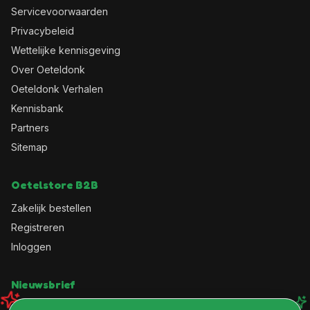
Servicevoorwaarden
Privacybeleid
Wettelijke kennisgeving
Over Oeteldonk
Oeteldonk Verhalen
Kennisbank
Partners
Sitemap
Oetelstore B2B
Zakelijk bestellen
Registreren
Inloggen
Nieuwsbrief
Schrijf je in en ontvang wekelijks leuke kortingscodes en als