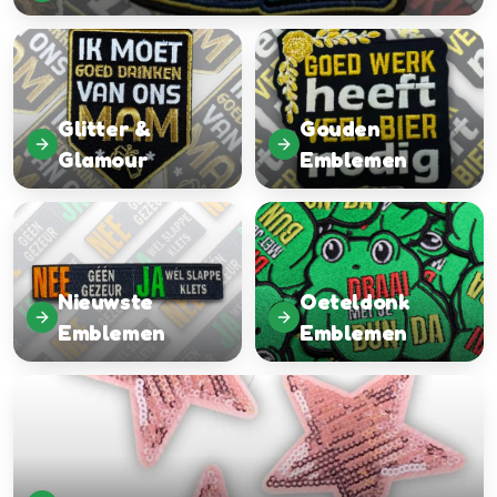
Glitter &
Gouden
Glamour
Emblemen
Nieuwste
Oeteldonk
Emblemen
Emblemen