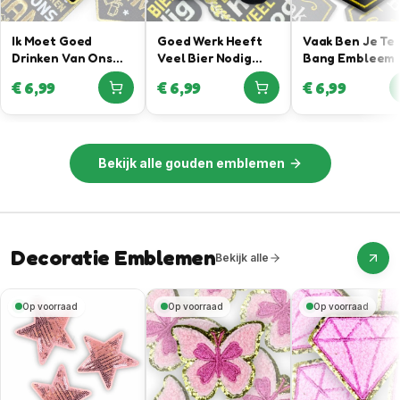
Ik Moet Goed
Goed Werk Heeft
Vaak Ben Je Te
Drinken Van Ons
Veel Bier Nodig
Bang Embleem
Mam – Gouden
Embleem
€
6,99
€
6,99
€
6,99
Embleem
Bekijk alle
gouden emblemen
Decoratie Emblemen
Bekijk alle
Op voorraad
Op voorraad
Op voorraad