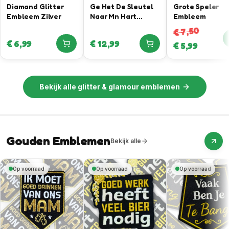
Diamand Glitter
Ge Het De Sleutel
Grote Speler
Embleem Zilver
Naar Mn Hart
Embleem
Gevonden –
7,50
€
Sleutel Bieropener
€
6,99
€
12,99
€
5,99
Embleem
Bekijk alle
glitter & glamour emblemen
Gouden Emblemen
Bekijk alle
Op voorraad
Op voorraad
Op voorraad