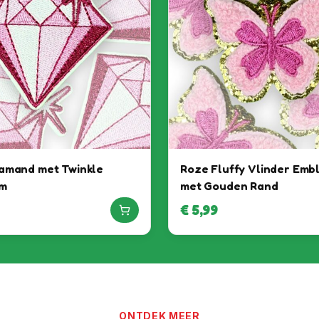
amand met Twinkle
Roze Fluffy Vlinder Emb
m
met Gouden Rand
€
5,99
Het feest kan beginnen, want
jij bent binnen!
ONTDEK MEER