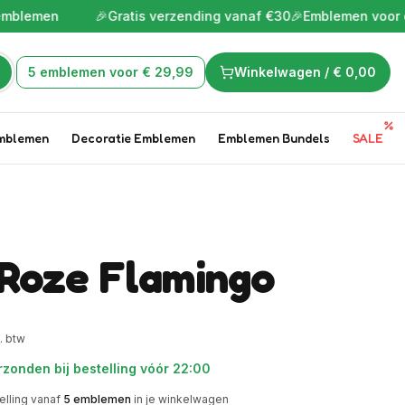
n
🎉
Gratis verzending vanaf €30
🎉
Emblemen voor de leukste
5 emblemen voor € 29,99
Winkelwagen /
€ 0,00
mblemen
Decoratie Emblemen
Emblemen Bundels
SALE
 Roze Flamingo
l. btw
zonden bij bestelling vóór 22:00
elling vanaf
5
emblemen
in je winkelwagen