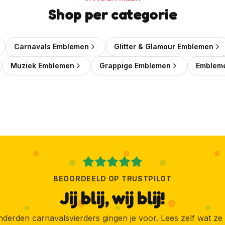
Wil je elke week een leuke kortingscode in je mailbox?
Shop per categorie
🎟️
Wekelijks een verse kortingscode
Carnavals Emblemen
Glitter & Glamour Emblemen
✨
Als eerste de nieuwste emblemen
Muziek Emblemen
Grappige Emblemen
Embleme
📬
Geen spam, uitschrijven kan altijd
Ja, geef mij die korting!
Ik wil liever geen korting
BEOORDEELD OP TRUSTPILOT
Jij blij, wij blij!
derden carnavalsvierders gingen je voor. Lees zelf wat ze