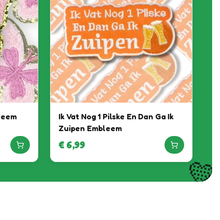
leem
Ik Vat Nog 1 Pilske En Dan Ga Ik
Zuipen Embleem
€
6,99
💛