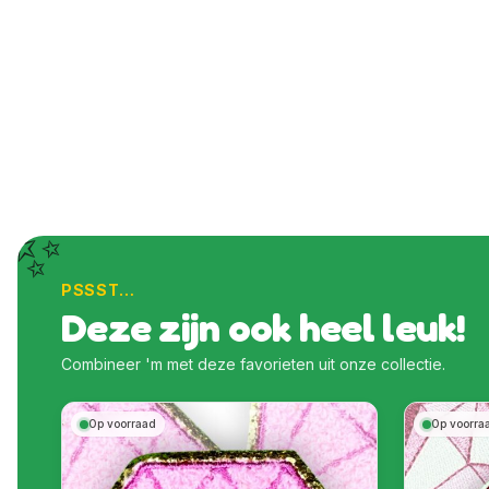
✨
PSSST…
Deze zijn ook heel leuk!
Combineer 'm met deze favorieten uit onze collectie.
Op voorraad
Op voorra