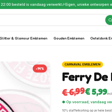
esteld is vandaag verwerkt
🎉
Eigen, unieke ontworpen embleme
Glitter & Glamour Emblemen
Gouden Emblemen
Oeteldonk E
CARNAVAL EMBLEMEN
-
14
%
Ferry De
€ 6,99
€ 5,99
inc
● Op voorraad, vandaag ver
10
% staffelkorting op je hele best