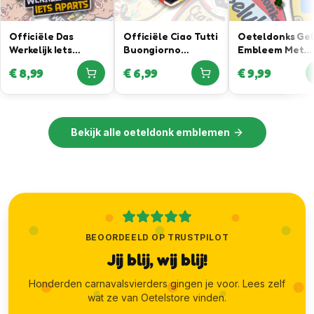
Officiële Das
Officiële Ciao Tutti
Oeteldonks Ge
Werkelijk Iets
Buongiorno
Embleem Met
Aparts Oeteldonk
Embleem – In
Klavertje Vier
€
8,99
€
6,99
€
9,99
Embleem in
samenwerking met
Hanger
samenwerking met
Joris Lammers
Daan Willems
Luxury Menswear
Automotive
Bekijk alle
oeteldonk emblemen
BEOORDEELD OP TRUSTPILOT
Jij blij, wij blij!
Honderden carnavalsvierders gingen je voor. Lees zelf
wat ze van Oetelstore vinden.