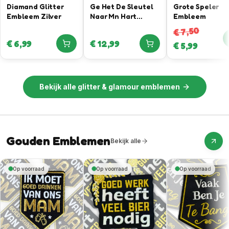
Diamand Glitter
Ge Het De Sleutel
Grote Speler
Embleem Zilver
Naar Mn Hart
Embleem
Gevonden –
7,50
€
Sleutel Bieropener
€
6,99
€
12,99
€
5,99
Embleem
Bekijk alle
glitter & glamour emblemen
Gouden Emblemen
Bekijk alle
Op voorraad
Op voorraad
Op voorraad