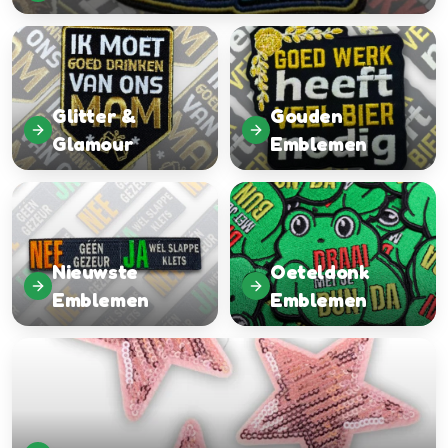
Glitter &
Gouden
Glamour
Emblemen
Nieuwste
Oeteldonk
Emblemen
Emblemen