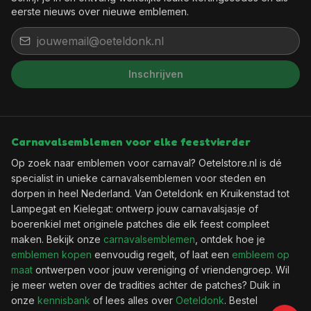
eerste nieuws over nieuwe emblemen.
Het feest kan beginnen, want jij
Inschrijven
bent binnen!
Wil je elke week een leuke kortingscode in je
mailbox?
Carnavalsemblemen voor elke feestvierder
Op zoek naar emblemen voor carnaval? Oetelstore.nl is dé
🎟️
Wekelijks een verse kortingscode
specialist in unieke carnavalsemblemen voor steden en
✨
Als eerste de nieuwste emblemen
dorpen in heel Nederland. Van Oeteldonk en Kruikenstad tot
📬
Geen spam, uitschrijven kan altijd
Lampegat en Kielegat: ontwerp jouw carnavalsjasje of
boerenkiel met originele patches die elk feest compleet
maken. Bekijk onze
carnavalsemblemen
, ontdek hoe je
emblemen kopen
eenvoudig regelt, of laat een
embleem op
maat
ontwerpen voor jouw vereniging of vriendengroep. Wil
Ja, geef mij die korting!
je meer weten over de tradities achter de patches? Duik in
onze
kennisbank
of lees alles over
Oeteldonk
. Bestel