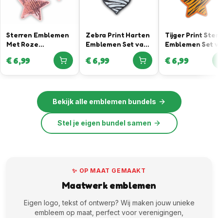
Sterren Emblemen
Zebra Print Harten
Tijger Print Ste
Met Roze
Emblemen Set van
Emblemen Set 
Pailletten
3
3
€
6,99
€
6,99
€
6,99
Bekijk alle
emblemen bundels
Stel je eigen bundel samen
✨ OP MAAT GEMAAKT
Maatwerk emblemen
Eigen logo, tekst of ontwerp? Wij maken jouw unieke
embleem op maat, perfect voor verenigingen,