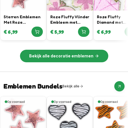
Sterren Emblemen
Roze Fluffy Vlinder
Roze Fluffy
Met Roze
Embleem met
Diamand met
Pailletten
Gouden Rand
Gouden Rand
€
6,99
€
5,99
€
6,99
Bekijk alle
decoratie emblemen
Emblemen Bundels
Bekijk alle
Op voorraad
Op voorraad
Op voorraad