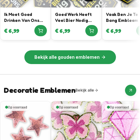
Ik Moet Goed
Goed Werk Heeft
Vaak Ben Je Te
Drinken Van Ons
Veel Bier Nodig
Bang Embleem
Mam – Gouden
Embleem
€
6,99
€
6,99
€
6,99
Embleem
Bekijk alle
gouden emblemen
Decoratie Emblemen
Bekijk alle
Op voorraad
Op voorraad
Op voorraad