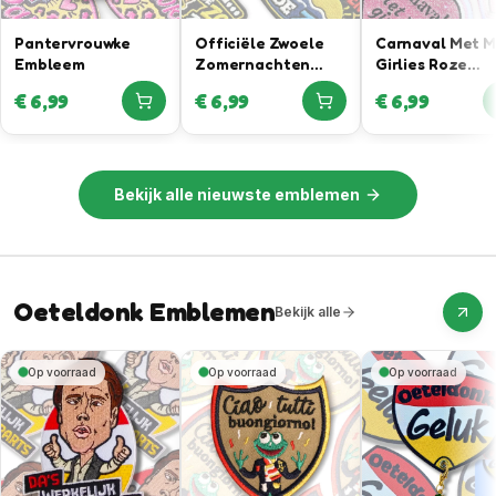
Pantervrouwke
Officiële Zwoele
Carnaval Met 
Embleem
Zomernachten
Girlies Roze
Embleem In
Glitteremblee
€
6,99
€
6,99
€
6,99
Samenwerking Met
Rutger Van
Barneveld
Bekijk alle
nieuwste emblemen
Oeteldonk Emblemen
Bekijk alle
Op voorraad
Op voorraad
Op voorraad