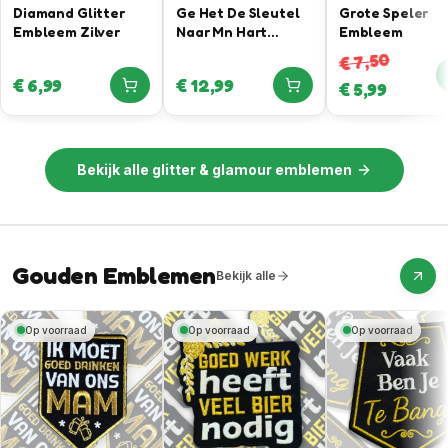
Diamand Glitter
Ge Het De Sleutel
Grote Speler
Embleem Zilver
Naar Mn Hart
Embleem
Gevonden –
7,50
€
Sleutel Bieropener
€
6,99
€
12,99
€
5,99
Embleem
Bekijk alle
glitter & glamour emblemen
Gouden Emblemen
Bekijk alle
Op voorraad
Op voorraad
Op voorraad