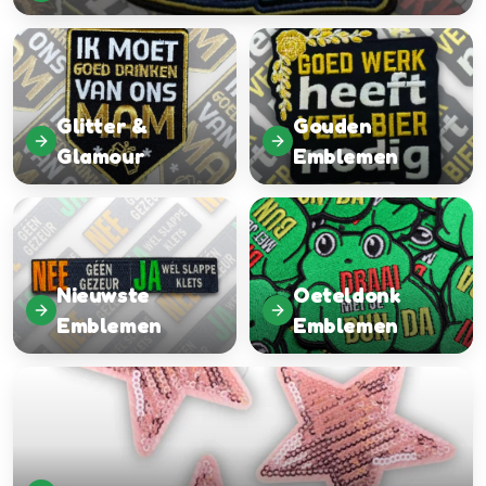
Glitter &
Gouden
Glamour
Emblemen
Nieuwste
Oeteldonk
Emblemen
Emblemen