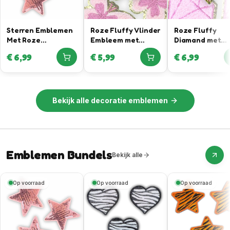
Sterren Emblemen
Roze Fluffy Vlinder
Roze Fluffy
Met Roze
Embleem met
Diamand met
Pailletten
Gouden Rand
Gouden Rand
€
6,99
€
5,99
€
6,99
Bekijk alle
decoratie emblemen
Emblemen Bundels
Bekijk alle
Op voorraad
Op voorraad
Op voorraad