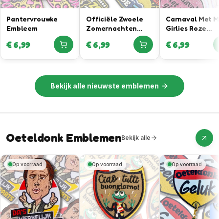
Pantervrouwke
Officiële Zwoele
Carnaval Met 
Embleem
Zomernachten
Girlies Roze
Embleem In
Glitteremblee
€
6,99
€
6,99
€
6,99
Samenwerking Met
Rutger Van
Barneveld
Bekijk alle
nieuwste emblemen
Oeteldonk Emblemen
Bekijk alle
Op voorraad
Op voorraad
Op voorraad