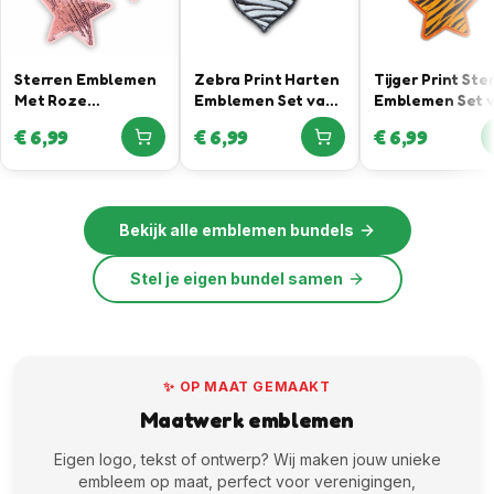
Sterren Emblemen
Zebra Print Harten
Tijger Print Ste
Met Roze
Emblemen Set van
Emblemen Set 
Pailletten
3
3
€
6,99
€
6,99
€
6,99
Bekijk alle
emblemen bundels
Stel je eigen bundel samen
✨ OP MAAT GEMAAKT
Maatwerk emblemen
Eigen logo, tekst of ontwerp? Wij maken jouw unieke
embleem op maat, perfect voor verenigingen,