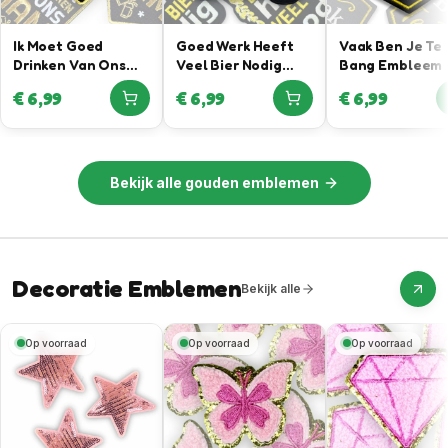
Ik Moet Goed
Goed Werk Heeft
Vaak Ben Je Te
Drinken Van Ons
Veel Bier Nodig
Bang Embleem
Mam – Gouden
Embleem
€
6,99
€
6,99
€
6,99
Embleem
Bekijk alle
gouden emblemen
Decoratie Emblemen
Bekijk alle
Op voorraad
Op voorraad
Op voorraad