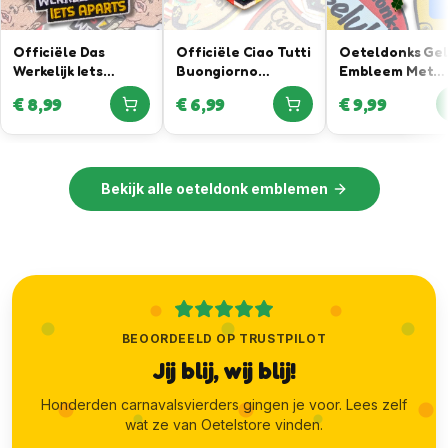
Officiële Das
Officiële Ciao Tutti
Oeteldonks Ge
Werkelijk Iets
Buongiorno
Embleem Met
Aparts Oeteldonk
Embleem – In
Klavertje Vier
€
8,99
€
6,99
€
9,99
Embleem in
samenwerking met
Hanger
samenwerking met
Joris Lammers
Daan Willems
Luxury Menswear
Automotive
Bekijk alle
oeteldonk emblemen
BEOORDEELD OP TRUSTPILOT
Jij blij, wij blij!
Honderden carnavalsvierders gingen je voor. Lees zelf
wat ze van Oetelstore vinden.