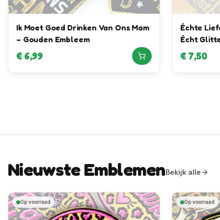
Ik Moet Goed Drinken Van Ons Mam
Échte Lie
– Gouden Embleem
Écht Glit
€
6,99
€
7,50
Nieuwste Emblemen
Bekijk alle
Op voorraad
Op voorraad