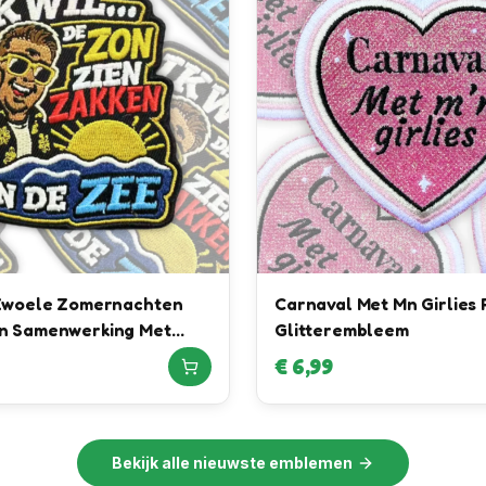
 Zwoele Zomernachten
Carnaval Met Mn Girlies
n Samenwerking Met
Glitterembleem
Het feest kan beginnen, want
n Barneveld
€
6,99
jij bent binnen!
Wil je elke week een leuke kortingscode in je mailbox?
Bekijk alle
nieuwste emblemen