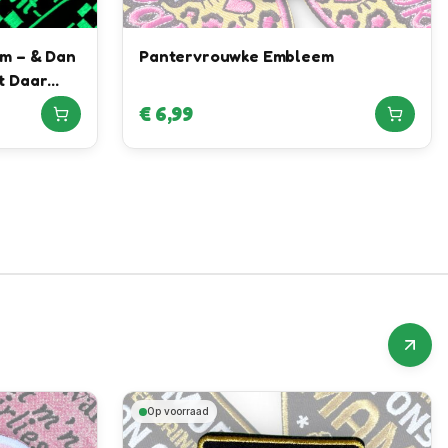
m – & Dan
Pantervrouwke Embleem
t Daar
€
6,99
Op voorraad