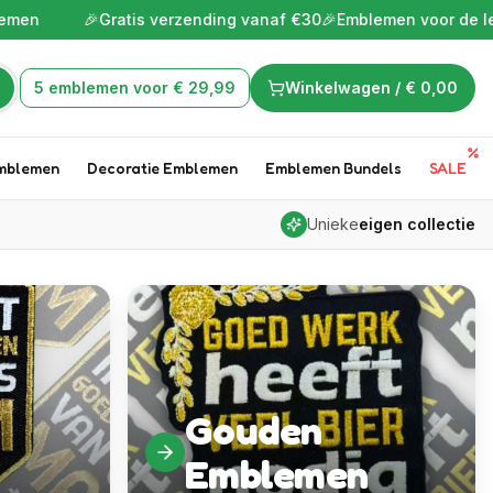
tis verzending vanaf €30
🎉
Emblemen voor de leukste tijd van he
5 emblemen voor € 29,99
Winkelwagen /
€ 0,00
mblemen
Decoratie Emblemen
Emblemen Bundels
SALE
Unieke
eigen collectie
Gouden
Emblemen