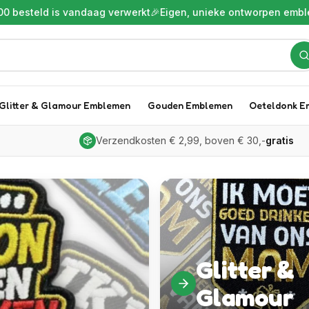
ndaag verwerkt
🎉
Eigen, unieke ontworpen emblemen
🎉
Gra
Glitter & Glamour Emblemen
Gouden Emblemen
Oeteldonk E
Verzendkosten € 2,99, boven € 30,-
gratis
Glitter &
Glamour