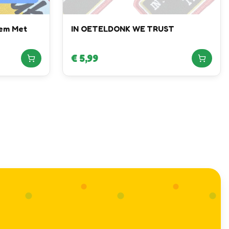
em Met
IN OETELDONK WE TRUST
€
5,99