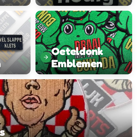
Oeteldonk
n
Emblemen
s