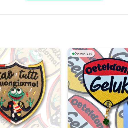
🎟️
Wekelijks een verse kortingscode
✨
Als eerste de nieuwste emblemen
📬
Geen spam, uitschrijven kan altijd
Ja, geef mij die korting!
Op voorraad
Ik wil liever geen korting