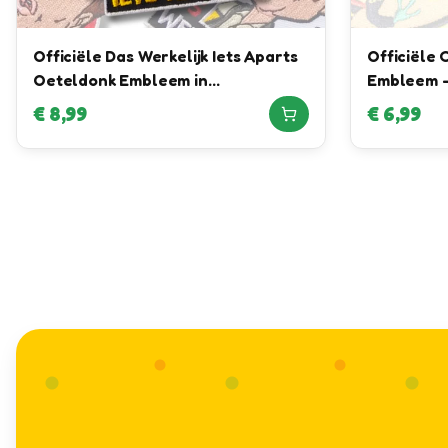
Officiële Das Werkelijk Iets Aparts
Officiële 
Oeteldonk Embleem in
Embleem –
samenwerking met Daan Willems
Joris Lam
€
8,99
€
6,99
Automotive