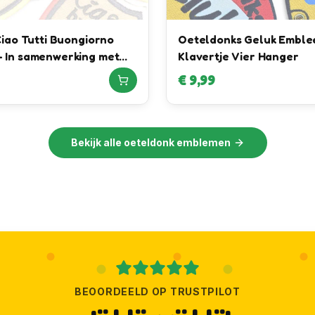
Ciao Tutti Buongiorno
Oeteldonks Geluk Emble
 In samenwerking met
Klavertje Vier Hanger
mers Luxury Menswear
€
9,99
Bekijk alle
oeteldonk emblemen
BEOORDEELD OP TRUSTPILOT