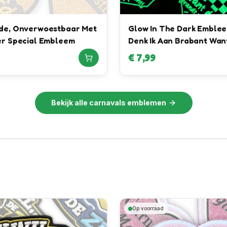
fde, Onverwoestbaar Met
Glow In The Dark Emblee
ter Special Embleem
Denk Ik Aan Brabant Wan
Brandt Nog Licht!
€
7,99
Bekijk alle
carnavals emblemen
Op voorraad