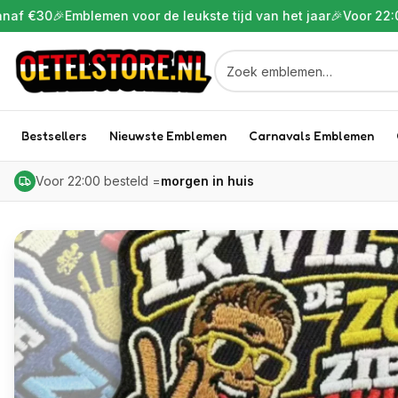
en voor de leukste tijd van het jaar
🎉
Voor 22:00 besteld is va
Bestsellers
Nieuwste Emblemen
Carnavals Emblemen
Voor 22:00 besteld =
morgen in huis