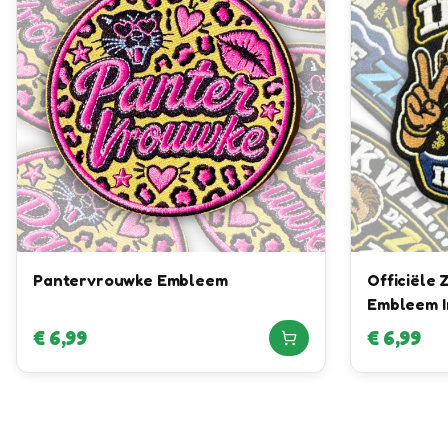
Pantervrouwke Embleem
Officiële
Embleem I
Rutger Va
€
6,99
€
6,99