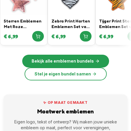
Sterren Emblemen
Zebra Print Harten
Tijger Print Ste
Met Roze
Emblemen Set van
Emblemen Set 
Pailletten
3
3
€
6,99
€
6,99
€
6,99
Bekijk alle
emblemen bundels
Stel je eigen bundel samen
✨ OP MAAT GEMAAKT
Maatwerk emblemen
Eigen logo, tekst of ontwerp? Wij maken jouw unieke
embleem op maat, perfect voor verenigingen,