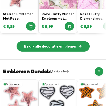
Sterren Emblemen
Roze Fluffy Vlinder
Roze Fluffy
Met Roze
Embleem met
Diamand met
Pailletten
Gouden Rand
Gouden Rand
€
6,99
€
5,99
€
6,99
Bekijk alle
decoratie emblemen
Emblemen Bundels
Bekijk alle
Op voorraad
Op voorraad
Op voorraad