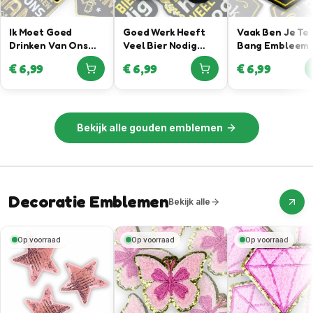
Ik Moet Goed
Goed Werk Heeft
Vaak Ben Je Te
Drinken Van Ons
Veel Bier Nodig
Bang Embleem
Mam – Gouden
Embleem
€
6,99
€
6,99
€
6,99
Embleem
Bekijk alle
gouden emblemen
Decoratie Emblemen
Bekijk alle
Op voorraad
Op voorraad
Op voorraad