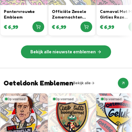
Pantervrouwke
Officiële Zwoele
Carnaval Met 
Embleem
Zomernachten
Girlies Roze
Embleem In
Glitteremblee
€
6,99
€
6,99
€
6,99
Samenwerking Met
Rutger Van
Barneveld
Bekijk alle
nieuwste emblemen
Oeteldonk Emblemen
Bekijk alle
Op voorraad
Op voorraad
Op voorraad