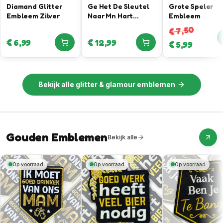
Diamand Glitter
Ge Het De Sleutel
Grote Speler
Embleem Zilver
Naar Mn Hart
Embleem
Gevonden –
7,50
€
Sleutel Bieropener
€
6,99
€
12,99
€
5,99
Embleem
Bekijk alle
glitter & glamour emblemen
Gouden Emblemen
Bekijk alle
Op voorraad
Op voorraad
Op voorraad