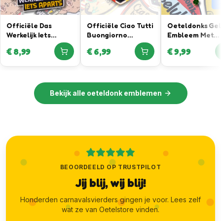
Officiële Das
Officiële Ciao Tutti
Oeteldonks Ge
Werkelijk Iets
Buongiorno
Embleem Met
Aparts Oeteldonk
Embleem – In
Klavertje Vier
€
8,99
€
6,99
€
9,99
Embleem in
samenwerking met
Hanger
samenwerking met
Joris Lammers
Daan Willems
Luxury Menswear
Automotive
Bekijk alle
oeteldonk emblemen
BEOORDEELD OP TRUSTPILOT
Jij blij, wij blij!
Honderden carnavalsvierders gingen je voor. Lees zelf
wat ze van Oetelstore vinden.