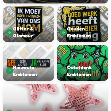
Glitter &
Gouden
Glamour
Emblemen
Nieuwste
Oeteldonk
Emblemen
Emblemen