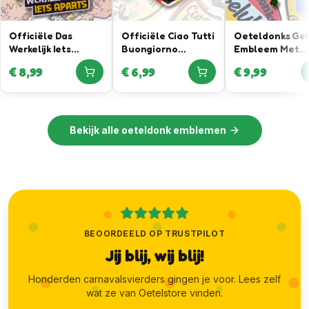
Officiële Das
Officiële Ciao Tutti
Oeteldonks Ge
Werkelijk Iets
Buongiorno
Embleem Met
Aparts Oeteldonk
Embleem – In
Klavertje Vier
€
8,99
€
6,99
€
9,99
Embleem in
samenwerking met
Hanger
samenwerking met
Joris Lammers
Daan Willems
Luxury Menswear
Automotive
Bekijk alle
oeteldonk emblemen
BEOORDEELD OP TRUSTPILOT
Jij blij, wij blij!
Honderden carnavalsvierders gingen je voor. Lees zelf
wat ze van Oetelstore vinden.