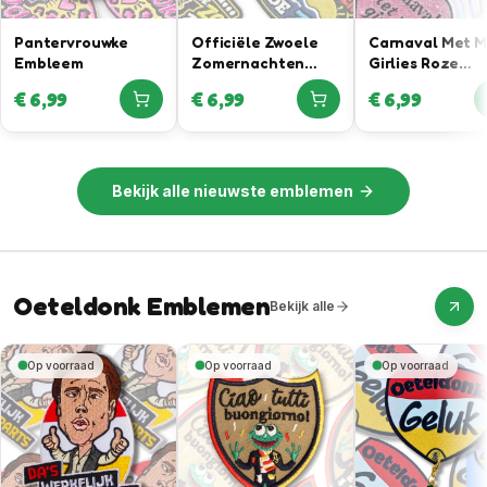
Pantervrouwke
Officiële Zwoele
Carnaval Met 
Embleem
Zomernachten
Girlies Roze
Embleem In
Glitteremblee
€
6,99
€
6,99
€
6,99
Samenwerking Met
Rutger Van
Barneveld
Bekijk alle
nieuwste emblemen
Oeteldonk Emblemen
Bekijk alle
Op voorraad
Op voorraad
Op voorraad