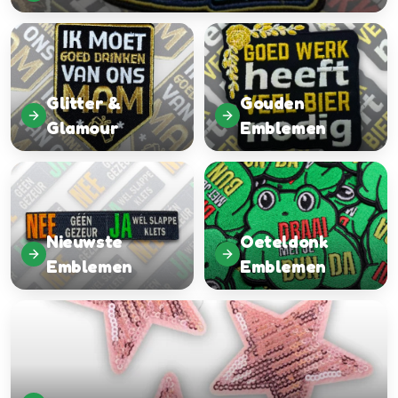
Glitter &
Gouden
Glamour
Emblemen
Nieuwste
Oeteldonk
Emblemen
Emblemen