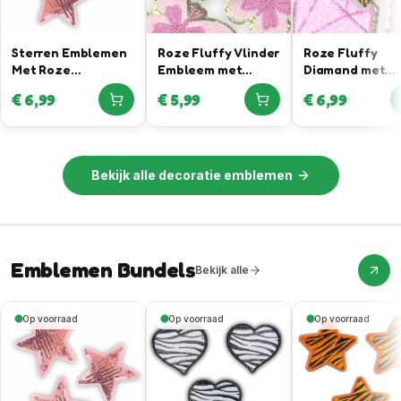
Sterren Emblemen
Roze Fluffy Vlinder
Roze Fluffy
Met Roze
Embleem met
Diamand met
Pailletten
Gouden Rand
Gouden Rand
€
6,99
€
5,99
€
6,99
Bekijk alle
decoratie emblemen
Emblemen Bundels
Bekijk alle
Op voorraad
Op voorraad
Op voorraad