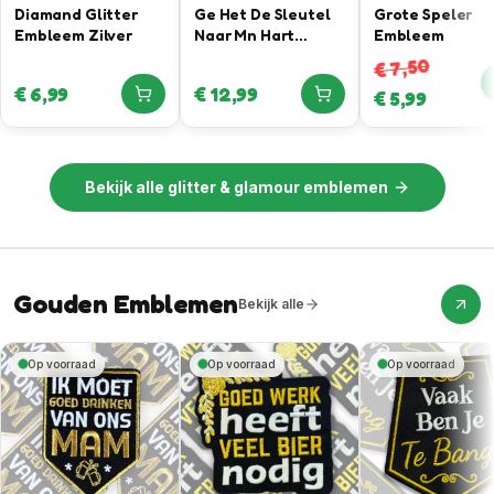
Diamand Glitter
Ge Het De Sleutel
Grote Speler
Embleem Zilver
Naar Mn Hart
Embleem
Gevonden –
7,50
€
Sleutel Bieropener
€
6,99
€
12,99
€
5,99
Embleem
Bekijk alle
glitter & glamour emblemen
Gouden Emblemen
Bekijk alle
Op voorraad
Op voorraad
Op voorraad