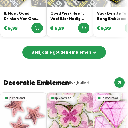
Ik Moet Goed
Goed Werk Heeft
Vaak Ben Je Te
Drinken Van Ons
Veel Bier Nodig
Bang Embleem
Mam – Gouden
Embleem
€
6,99
€
6,99
€
6,99
Embleem
Bekijk alle
gouden emblemen
Decoratie Emblemen
Bekijk alle
Op voorraad
Op voorraad
Op voorraad