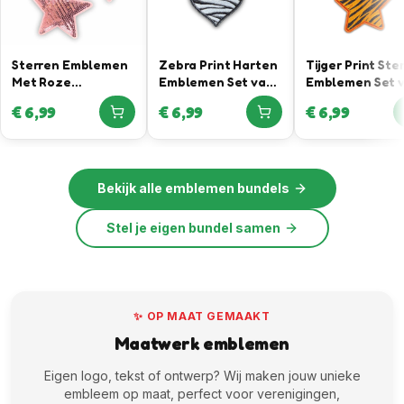
Sterren Emblemen
Zebra Print Harten
Tijger Print Ste
Met Roze
Emblemen Set van
Emblemen Set 
Pailletten
3
3
€
6,99
€
6,99
€
6,99
Bekijk alle
emblemen bundels
Stel je eigen bundel samen
✨ OP MAAT GEMAAKT
Maatwerk emblemen
Eigen logo, tekst of ontwerp? Wij maken jouw unieke
embleem op maat, perfect voor verenigingen,