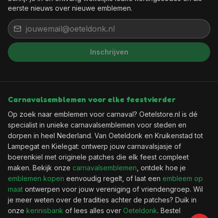
eerste nieuws over nieuwe emblemen.
Het feest kan beginnen, want jij
Inschrijven
bent binnen!
Wil je elke week een leuke kortingscode in je
mailbox?
Carnavalsemblemen voor elke feestvierder
Op zoek naar emblemen voor carnaval? Oetelstore.nl is dé
🎟️
Wekelijks een verse kortingscode
specialist in unieke carnavalsemblemen voor steden en
✨
Als eerste de nieuwste emblemen
dorpen in heel Nederland. Van Oeteldonk en Kruikenstad tot
📬
Geen spam, uitschrijven kan altijd
Lampegat en Kielegat: ontwerp jouw carnavalsjasje of
boerenkiel met originele patches die elk feest compleet
maken. Bekijk onze
carnavalsemblemen
, ontdek hoe je
emblemen kopen
eenvoudig regelt, of laat een
embleem op
maat
ontwerpen voor jouw vereniging of vriendengroep. Wil
Ja, geef mij die korting!
je meer weten over de tradities achter de patches? Duik in
onze
kennisbank
of lees alles over
Oeteldonk
. Bestel