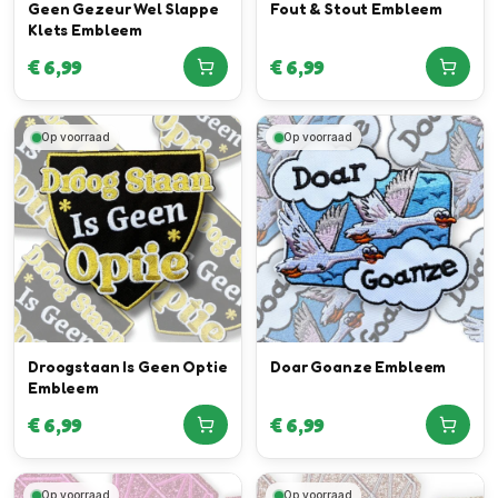
Geen Gezeur Wel Slappe
Fout & Stout Embleem
Klets Embleem
€
6,99
€
6,99
Op voorraad
Op voorraad
Droogstaan Is Geen Optie
Doar Goanze Embleem
Embleem
€
6,99
€
6,99
Op voorraad
Op voorraad