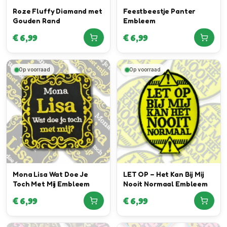
Roze Fluffy Diamand met
Feestbeestje Panter
Gouden Rand
Embleem
€
6,99
€
6,99
Op voorraad
Op voorraad
Mona Lisa Wat Doe Je
LET OP – Het Kan Bij Mij
Toch Met Mij Embleem
Nooit Normaal Embleem
€
6,99
€
6,99