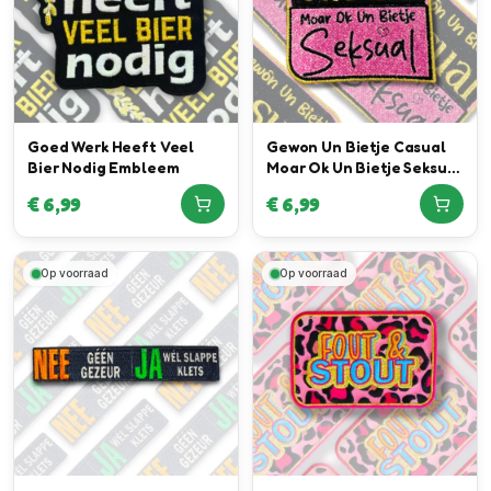
Goed Werk Heeft Veel
Gewon Un Bietje Casual
Bier Nodig Embleem
Moar Ok Un Bietje Seksual
Embleem
€
6,99
€
6,99
Op voorraad
Op voorraad