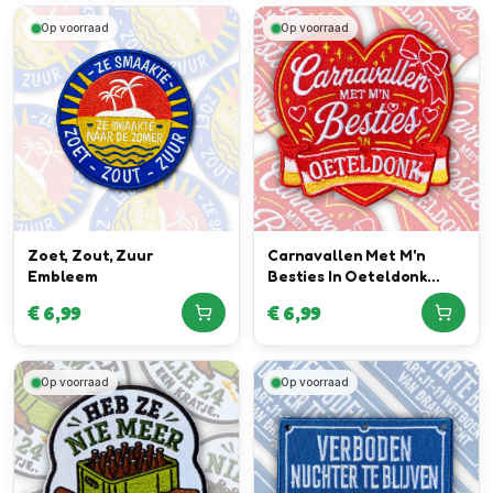
Op voorraad
Op voorraad
Zoet, Zout, Zuur
Carnavallen Met M'n
Embleem
Besties In Oeteldonk
Embleem
€
6,99
€
6,99
Op voorraad
Op voorraad