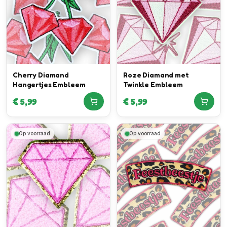
Cherry Diamand
Roze Diamand met
Hangertjes Embleem
Twinkle Embleem
€
5,99
€
5,99
Op voorraad
Op voorraad