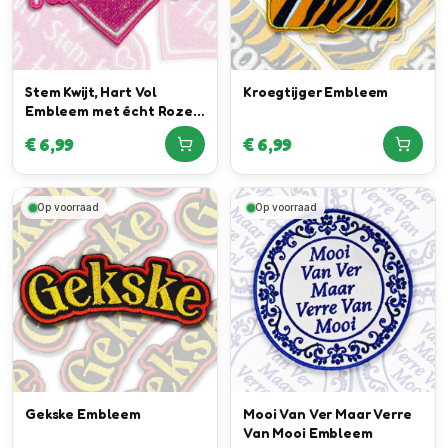
Stem Kwijt, Hart Vol
Kroegtijger Embleem
Embleem met écht Roze
Glitter Special
€
6,99
€
6,99
Op voorraad
Op voorraad
Gekske Embleem
Mooi Van Ver Maar Verre
Van Mooi Embleem