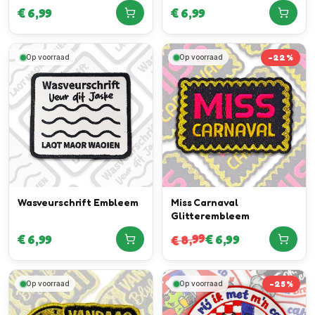
€
6,99
€
6,99
-
22
%
Op voorraad
Op voorraad
Miss Carnaval
Wasveurschrift Embleem
Glitterembleem
8,99
€
6,99
€
6,99
€
-
25
%
Op voorraad
Op voorraad