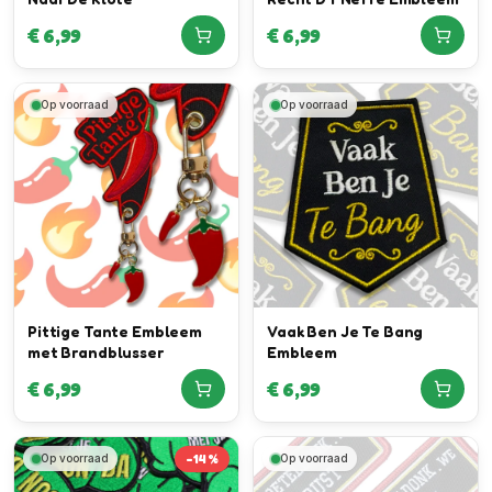
€
6,99
€
6,99
Op voorraad
Op voorraad
Pittige Tante Embleem
Vaak Ben Je Te Bang
met Brandblusser
Embleem
€
6,99
€
6,99
-
14
%
Op voorraad
Op voorraad