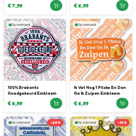
Aan Brabant Want Daar
€
7,99
€
6,99
Brandt Nog Licht!
Op voorraad
Op voorraad
100% Brabants
Ik Vat Nog 1 Pilske En Dan
Goedgekeurd Embleem
Ga Ik Zuipen Embleem
€
6,99
€
6,99
-
25
%
-
14
%
Op voorraad
Op voorraad