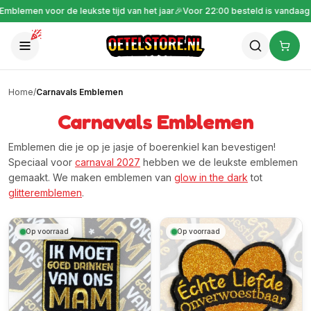

Emblemen voor de leukste tijd van het jaar
🎉
Voor 22:00 besteld is vandaa
Home
/
Carnavals Emblemen
Carnavals Emblemen
Emblemen die je op je jasje of boerenkiel kan bevestigen!
Speciaal voor
carnaval 2027
hebben we de leukste emblemen
gemaakt. We maken emblemen van
glow in the dark
tot
glitteremblemen
.
Op voorraad
Op voorraad