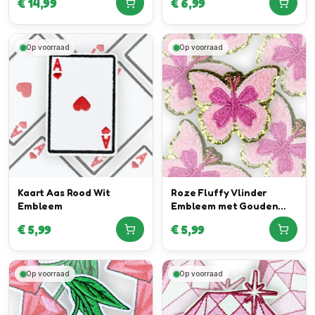
€
14,99
€
6,99
Lammers Luxury
Menswear
Op voorraad
Op voorraad
Kaart Aas Rood Wit
Roze Fluffy Vlinder
Embleem
Embleem met Gouden
Rand
€
5,99
€
5,99
Op voorraad
Op voorraad