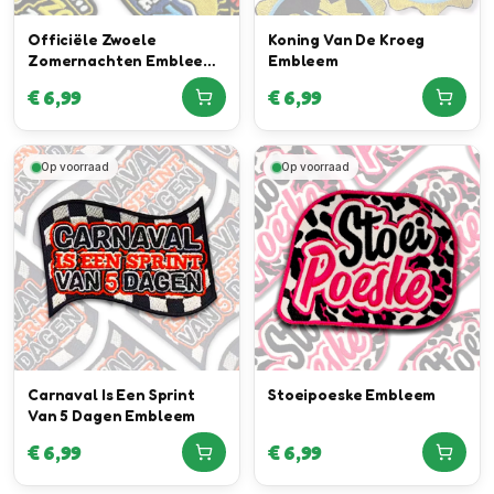
Officiële Zwoele
Koning Van De Kroeg
Zomernachten Embleem
Embleem
In Samenwerking Met
€
6,99
€
6,99
Rutger Van Barneveld
Op voorraad
Op voorraad
Carnaval Is Een Sprint
Stoeipoeske Embleem
Van 5 Dagen Embleem
€
6,99
€
6,99