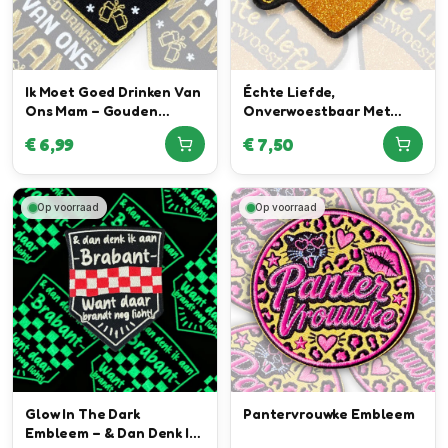
Ik Moet Goed Drinken Van
Échte Liefde,
Ons Mam – Gouden
Onverwoestbaar Met
Embleem
Écht Glitter Special
€
6,99
€
7,50
Embleem
Op voorraad
Op voorraad
Glow In The Dark
Pantervrouwke Embleem
Embleem – & Dan Denk Ik