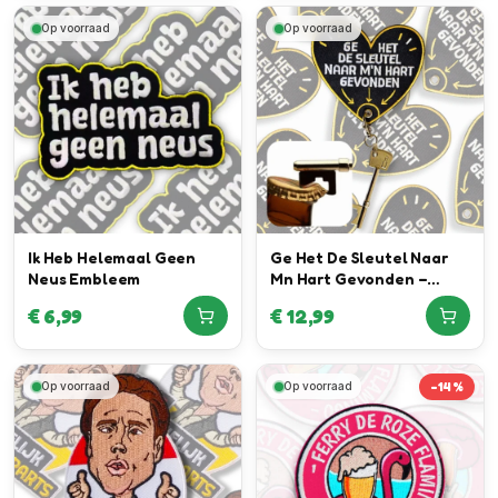
Op voorraad
Op voorraad
Ik Heb Helemaal Geen
Ge Het De Sleutel Naar
Neus Embleem
Mn Hart Gevonden –
Sleutel Bieropener
€
6,99
€
12,99
Embleem
-
14
%
Op voorraad
Op voorraad