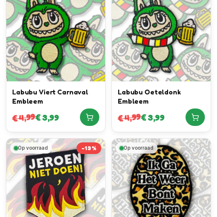
Labubu Viert Carnaval
Labubu Oeteldonk
Embleem
Embleem
4,99
4,99
€
3,99
€
3,99
€
€
-
13
%
Op voorraad
Op voorraad