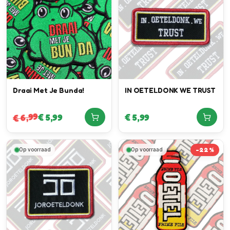
Draai Met Je Bunda!
IN OETELDONK WE TRUST
6,99
€
5,99
€
5,99
€
-
22
%
Op voorraad
Op voorraad