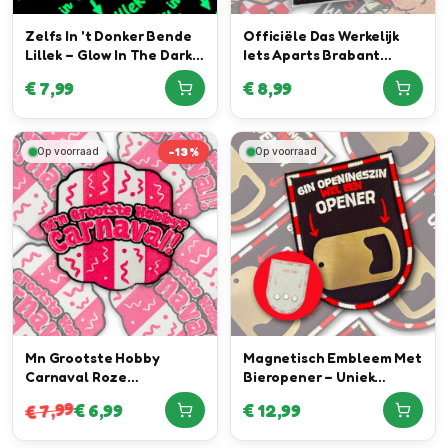
Zelfs In 't Donker Bende
Officiële Das Werkelijk
Lillek – Glow In The Dark
Iets Aparts Brabant
Embleem Blauw
Embleem in
€
7,99
€
8,99
samenwerking met Daan
Willems Automotive
-
13
%
Op voorraad
Op voorraad
Mn Grootste Hobby
Magnetisch Embleem Met
Carnaval Roze
Bieropener – Uniek
Neonembleem
Embleem
7,99
€
6,99
€
12,99
€