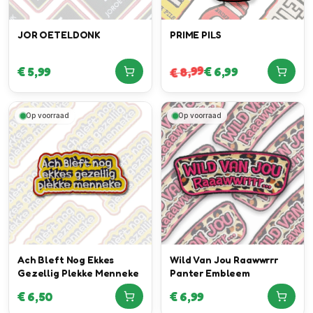
JOR OETELDONK
PRIME PILS
8,99
€
5,99
€
6,99
€
Op voorraad
Op voorraad
Ach Bleft Nog Ekkes
Wild Van Jou Raawwrrr
Gezellig Plekke Menneke
Panter Embleem
€
6,50
€
6,99