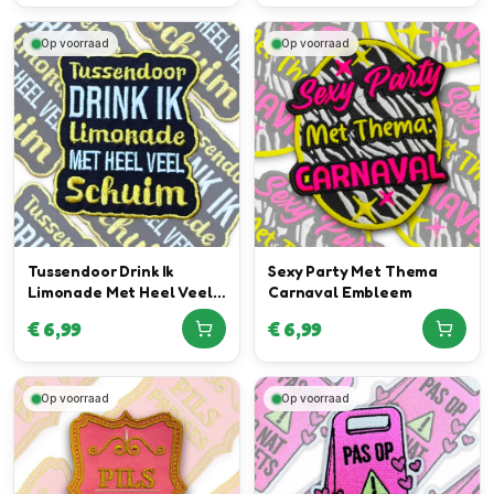
Op voorraad
Op voorraad
Tussendoor Drink Ik
Sexy Party Met Thema
Limonade Met Heel Veel
Carnaval Embleem
Schuim Embleem
€
6,99
€
6,99
Op voorraad
Op voorraad