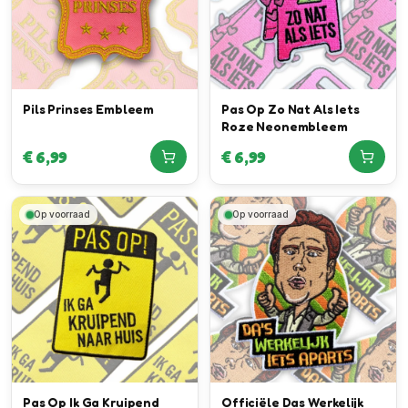
Pils Prinses Embleem
Pas Op Zo Nat Als Iets
Roze Neonembleem
€
6,99
€
6,99
Op voorraad
Op voorraad
Pas Op Ik Ga Kruipend
Officiële Das Werkelijk