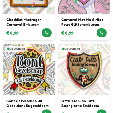
Checklist Misdragen
Carnaval Met Mn Girlies
Carnaval Embleem
Roze Glitterembleem
€
6,99
€
6,99
Op voorraad
Op voorraad
Bont Gezelschap Uit
Officiële Ciao Tutti
Oeteldonk Rugembleem
Buongiorno Embleem – In
samenwerking met Joris