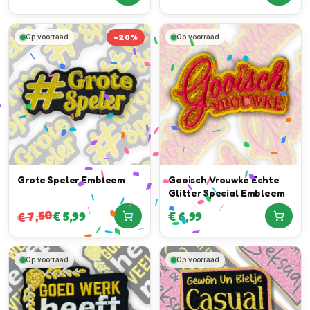
-
20
%
Op voorraad
Op voorraad
Grote Speler Embleem
Gooisch Vrouwke Echte
Glitter Special Embleem
7,50
€
5,99
€
6,99
€
Op voorraad
Op voorraad