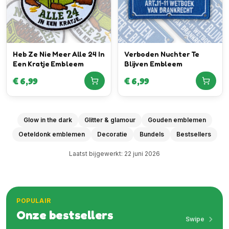
Heb Ze Nie Meer Alle 24 In
Verboden Nuchter Te
Een Kratje Embleem
Blijven Embleem
€
6,99
€
6,99
Glow in the dark
Glitter & glamour
Gouden emblemen
Oeteldonk emblemen
Decoratie
Bundels
Bestsellers
Laatst bijgewerkt:
22 juni 2026
POPULAIR
Onze bestsellers
Swipe