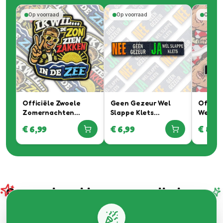
Op voorraad
Op voorraad
Op voo
Officiële Zwoele
Geen Gezeur Wel
Officië
Zomernachten
Slappe Klets
Werkeli
Embleem In
Embleem
Braban
€
6,99
€
6,99
€
8,99
Samenwerking Met
samenw
Rutger Van
Daan W
Barneveld
Automo
Carnavals emblemen voor elke jas en
boerenkiel