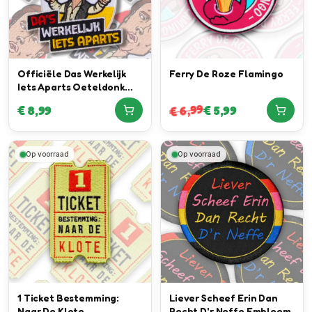
Officiële Das Werkelijk
Ferry De Roze Flamingo
Iets Aparts Oeteldonk
Embleem in
6,99
€
8,99
€
5,99
€
samenwerking met Daan
Willems Automotive
Op voorraad
Op voorraad
1 Ticket Bestemming:
Liever Scheef Erin Dan
Naar De Klote
Recht D'r Neffe Embleem