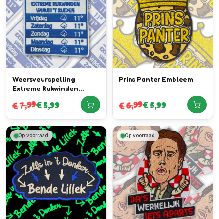
Weersveurspelling
Prins Panter Embleem
Extreme Rukwinden
Vanuit 't Zuiden Embleem
7,99
6,99
€
5,99
€
5,99
€
€
Op voorraad
Op voorraad