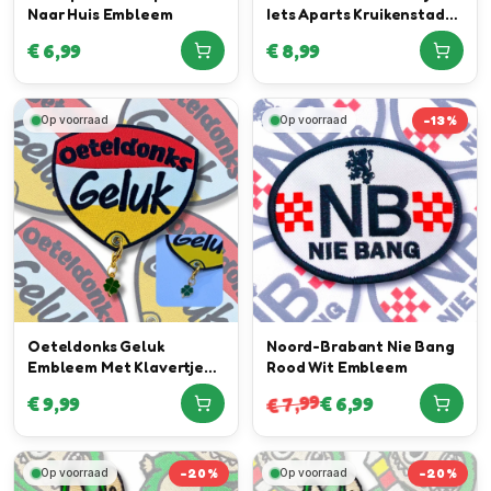
Naar Huis Embleem
Iets Aparts Kruikenstad
Embleem in
€
6,99
€
8,99
samenwerking met Daan
Willems Automotive
-
13
%
Op voorraad
Op voorraad
Oeteldonks Geluk
Noord-Brabant Nie Bang
Embleem Met Klavertje
Rood Wit Embleem
Vier Hanger
7,99
€
9,99
€
6,99
€
-
20
%
-
20
%
Op voorraad
Op voorraad